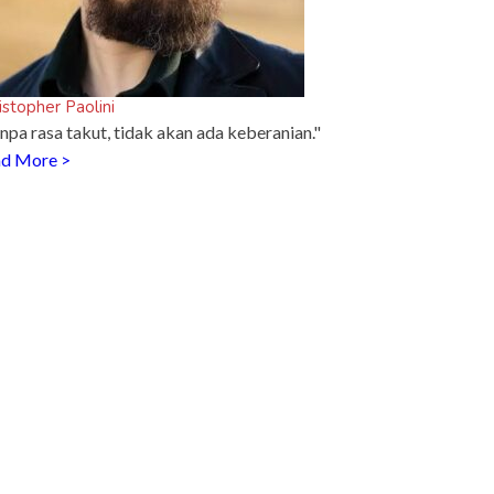
istopher Paolini
npa rasa takut, tidak akan ada keberanian."
d More >