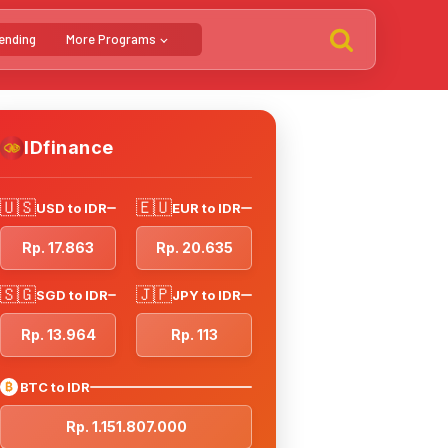
ending
More Programs
IDfinance
🇺🇸
🇪🇺
USD to IDR
EUR to IDR
Rp. 17.863
Rp. 20.635
🇸🇬
🇯🇵
SGD to IDR
JPY to IDR
Rp. 13.964
Rp. 113
₿
BTC to IDR
Rp. 1.151.807.000