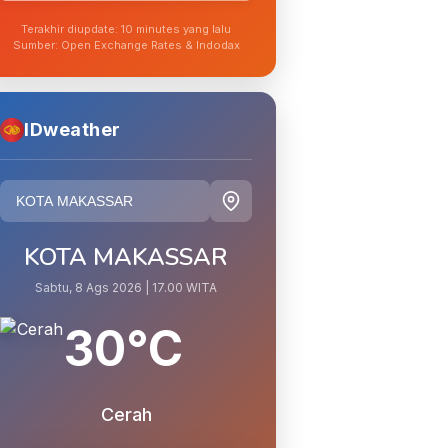
Terakhir diupdate: 10 minutes yang lalu
Sumber: Open Exchange Rates & Indodax
IDweather
KOTA MAKASSAR
Sabtu, 8 Ags 2026 | 17.00 WITA
30°C
Cerah