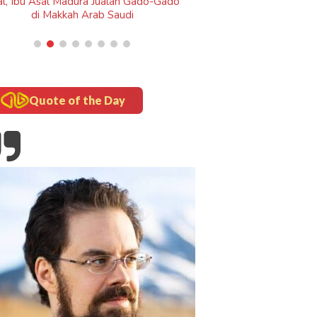
do
Quote of the Day