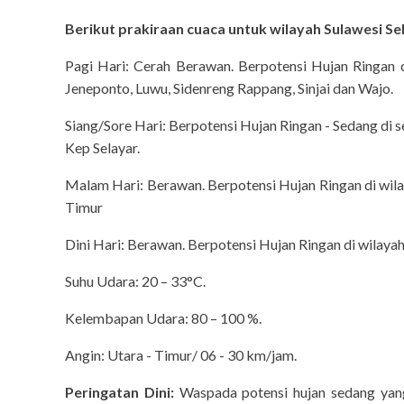
Berikut prakiraan cuaca untuk wilayah Sulawesi Se
Pagi Hari: Cerah Berawan. Berpotensi Hujan Ringan 
Jeneponto, Luwu, Sidenreng Rappang, Sinjai dan Wajo.
Siang/Sore Hari: Berpotensi Hujan Ringan - Sedang di s
Kep Selayar.
Malam Hari: Berawan. Berpotensi Hujan Ringan di wila
Timur
Dini Hari: Berawan. Berpotensi Hujan Ringan di wilaya
Suhu Udara: 20 – 33°C.
Kelembapan Udara: 80 – 100 %.
Angin: Utara - Timur/ 06 - 30 km/jam.
Peringatan Dini:
Waspada potensi hujan sedang yang 
the-cinema