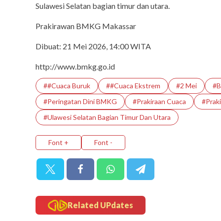
Film Lucky Str
Sulawesi Selatan bagian timur dan utara.
Castle di 
Prakirawan BMKG Makassar
Dibuat: 21 Mei 2026, 14:00 WITA
http://www.bmkg.go.id
##Cuaca Buruk
##Cuaca Ekstrem
#2 Mei
#
#Peringatan Dini BMKG
#Prakiraan Cuaca
#praki
#ulawesi Selatan Bagian Timur Dan Utara
Font +
Font -
Related UPdates