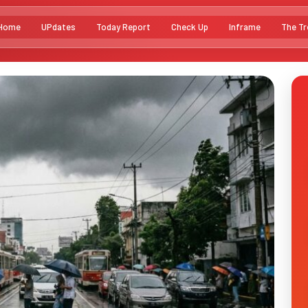
Home
UPdates
Today Report
Check Up
Inframe
The Tr