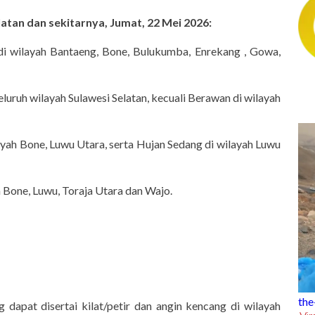
latan dan sekitarnya, Jumat, 22 Mei 2026:
di wilayah Bantaeng, Bone, Bulukumba, Enrekang , Gowa,
eluruh wilayah Sulawesi Selatan, kecuali Berawan di wilayah
yah Bone, Luwu Utara, serta Hujan Sedang di wilayah Luwu
h Bone, Luwu, Toraja Utara dan Wajo.
the-trending
dapat disertai kilat/petir dan angin kencang di wilayah