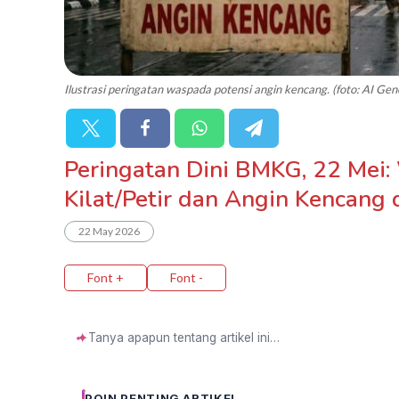
Ilustrasi peringatan waspada potensi angin kencang. (foto: AI Gen
Peringatan Dini BMKG, 22 Mei:
Kilat/Petir dan Angin Kencang 
22 May 2026
Font +
Font -
✦
POIN PENTING ARTIKEL