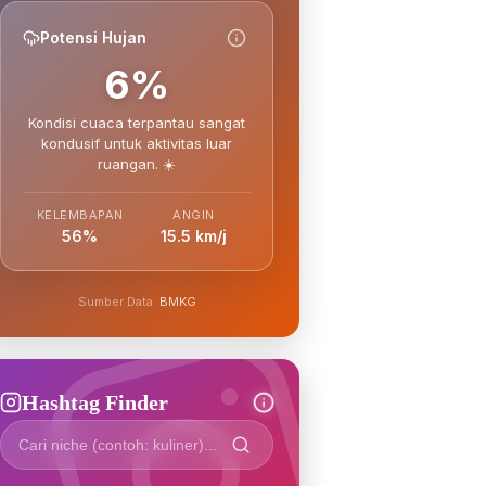
Potensi Hujan
6%
Kondisi cuaca terpantau sangat
kondusif untuk aktivitas luar
ruangan. ☀️
KELEMBAPAN
ANGIN
56%
15.5 km/j
Sumber Data:
BMKG
Hashtag Finder