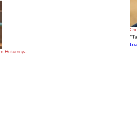
Chr
"Ta
Loa
ram Hukumnya