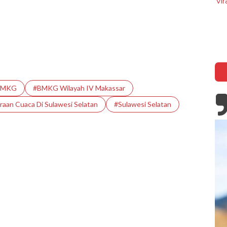
Viral, Ibu Asal Madura Jualan Gado-Ga
ike, Kisah Kapten John
di Makkah Arab Saudi
Battle of The Bulge
BMKG
#BMKG Wilayah IV Makassar
raan Cuaca Di Sulawesi Selatan
#Sulawesi Selatan