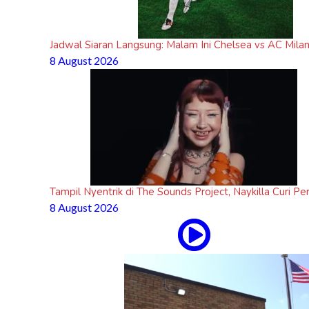
Jadwal Siaran Langsung: Malam Ini Chelsea vs AC Milan
8 August 2026
Tampil Nyentrik di The Sounds Project, Naykilla Curi Pe
8 August 2026