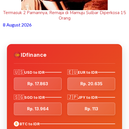
Termasuk 2 Pamannya, Remaja di Mamuju Sulbar Diperkosa 15
Orang
8 August 2026
IDfinance
🇺🇸
🇪🇺
USD to IDR
EUR to IDR
Rp. 17.863
Rp. 20.635
🇸🇬
🇯🇵
SGD to IDR
JPY to IDR
Rp. 13.964
Rp. 113
₿
BTC to IDR