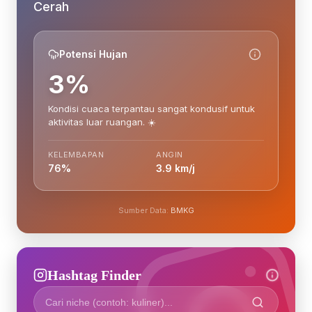
Cerah
Potensi Hujan
3%
Kondisi cuaca terpantau sangat kondusif untuk
aktivitas luar ruangan. ☀️
KELEMBAPAN
ANGIN
76%
3.9 km/j
Sumber Data:
BMKG
Hashtag Finder