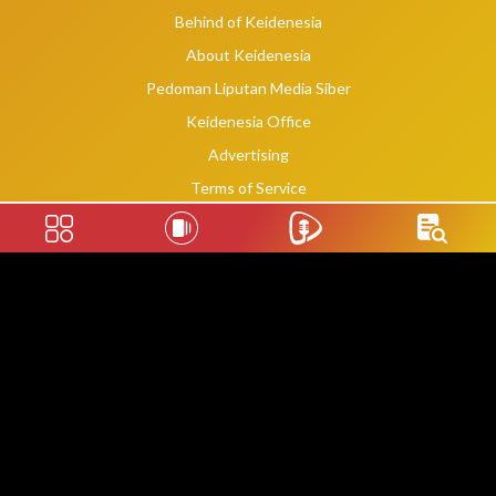
Behind of Keidenesia
About Keidenesia
Pedoman Liputan Media Siber
Keidenesia Office
Advertising
Terms of Service
Privacy Policy
Social Links
2020 -
2026
©
keidenesia.tv
WebDev By Makassar Website