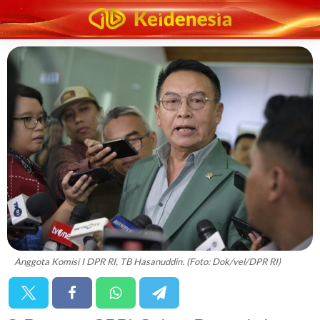
Anggota Komisi I DPR RI, TB Hasanuddin. (Foto: Dok/vel/DPR RI)