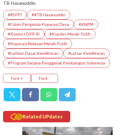
TB Hasanuddin.
##SPPI
##TB Hasanuddin
#calon Pengelola Koperasi Desa
#KNPM
#Komisi I DPR RI
#Kopdes Merah Putih
#Koperasi Nelayan Merah Putih
#Latihan Dasar Kemiliteran
#Latsar Kemiliteran
#Program Sarjana Penggerak Pembangun Indonesia
Font +
Font -
Related UPdates