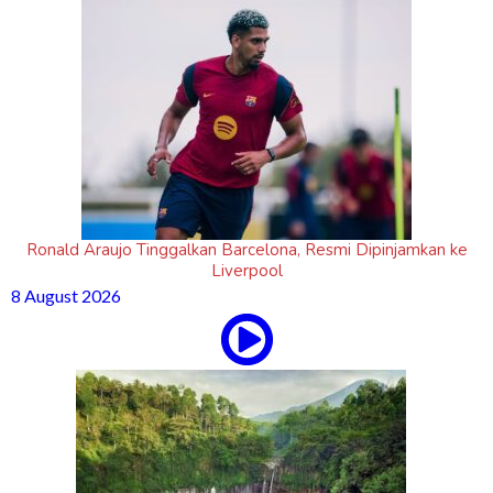
Ronald Araujo Tinggalkan Barcelona, Resmi Dipinjamkan ke
Liverpool
8 August 2026