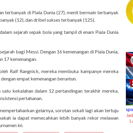
n terbanyak di Piala Dunia (27), menit bermain terbanyak
anyak (12), dan dribel sukses terbanyak (125).
alam sejarah sepak bola yang tampil di enam Piala Dunia
ejarah bagi Messi. Dengan 16 kemenangan di Piala Dunia,
an 17 kemenangan.
ih oleh Ralf Rangnick, mereka membuka kampanye mereka
g dengan empat kemenangan beruntun.
 satu kekalahan dalam 12 pertandingan terakhir mereka,
nsistensi pertahanan.
ingkungan Hidup Puji
sportsholic
mempertahankan gelarnya, sorotan sekali lagi akan tertuju
PA Tamangapa Makassar
Jadwal Siaran Langsung Piala AFF 20
pakah ia dapat memecahkan lebih banyak rekor melawan
Laga Hidup Mati Singapura Vs Timn
urnamen ini.
Indonesia