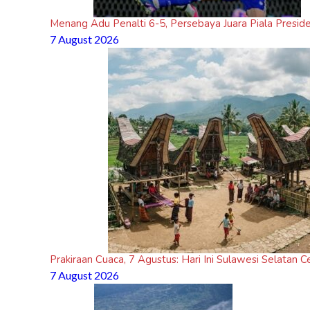
Menang Adu Penalti 6-5, Persebaya Juara Piala Presid
7 August 2026
Prakiraan Cuaca, 7 Agustus: Hari Ini Sulawesi Selatan
7 August 2026