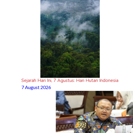
Sejarah Hari Ini, 7 Agustus: Hari Hutan Indonesia
7 August 2026