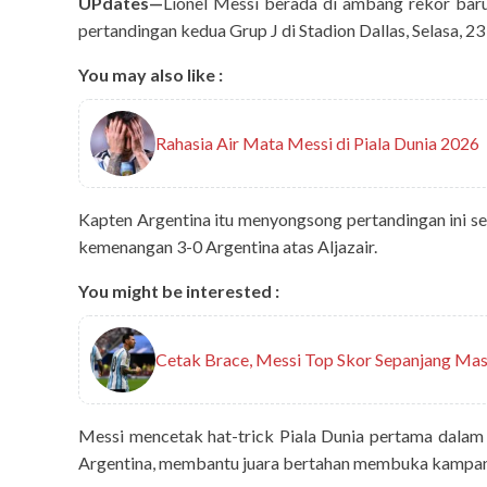
UPdates—
Lionel Messi berada di ambang rekor baru
pertandingan kedua Grup J di Stadion Dallas, Selasa, 23
You may also like :
Rahasia Air Mata Messi di Piala Dunia 2026
Kapten Argentina itu menyongsong pertandingan ini 
kemenangan 3-0 Argentina atas Aljazair.
You might be interested :
Cetak Brace, Messi Top Skor Sepanjang Masa
Messi mencetak hat-trick Piala Dunia pertama dalam
Argentina, membantu juara bertahan membuka kampan