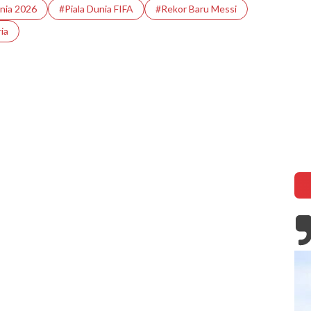
unia 2026
#Piala Dunia FIFA
#Rekor Baru Messi
ia