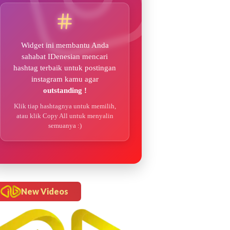
Widget ini membantu Anda
sahabat IDenesian mencari
hashtag terbaik untuk postingan
instagram kamu agar
outstanding !
Klik tiap hashtagnya untuk memilih,
atau klik Copy All untuk menyalin
semuanya :)
New Videos