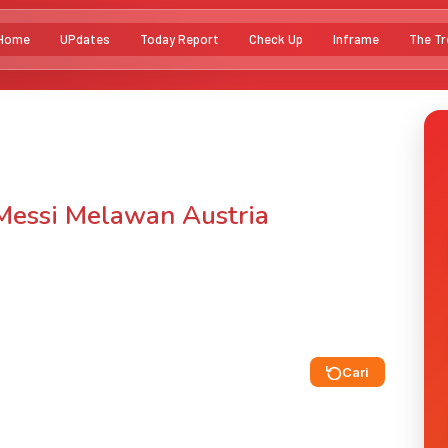
Home
UPdates
Today Report
Check Up
Inframe
The Tr
 Messi Melawan Austria
Cari