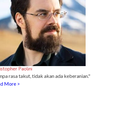
istopher Paolini
npa rasa takut, tidak akan ada keberanian."
d More >