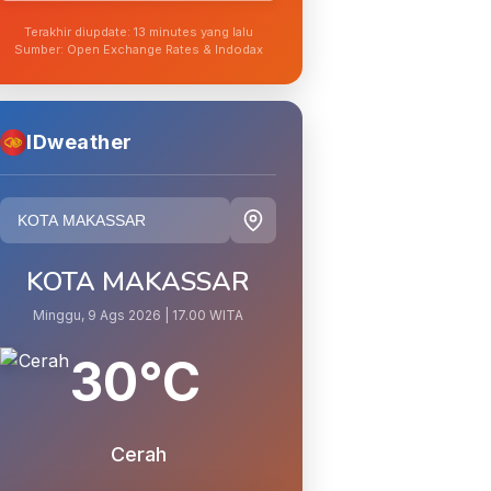
Terakhir diupdate: 13 minutes yang lalu
Sumber: Open Exchange Rates & Indodax
IDweather
KOTA MAKASSAR
Minggu, 9 Ags 2026 | 17.00 WITA
30°C
Cerah