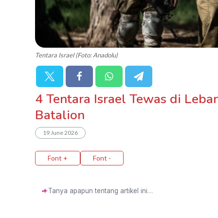
Tentara Israel (Foto: Anadolu)
4 Tentara Israel Tewas di Leb
Batalion
19 June 2026
Font +
Font -
✦