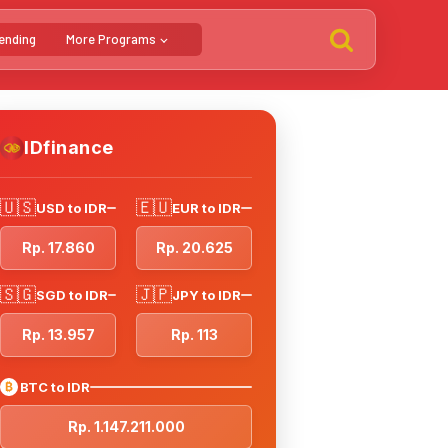
ending
More Programs
IDfinance
🇺🇸
🇪🇺
USD to IDR
EUR to IDR
Rp. 17.860
Rp. 20.625
🇸🇬
🇯🇵
SGD to IDR
JPY to IDR
Rp. 13.957
Rp. 113
₿
BTC to IDR
Rp. 1.147.211.000