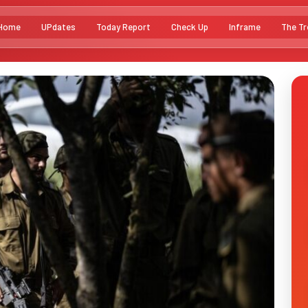
Home
UPdates
Today Report
Check Up
Inframe
The Tr