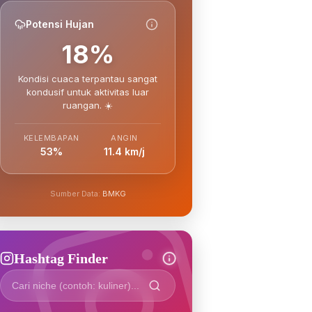
Potensi Hujan
18%
Kondisi cuaca terpantau sangat
kondusif untuk aktivitas luar
ruangan. ☀️
KELEMBAPAN
ANGIN
53%
11.4 km/j
Sumber Data:
BMKG
Hashtag Finder