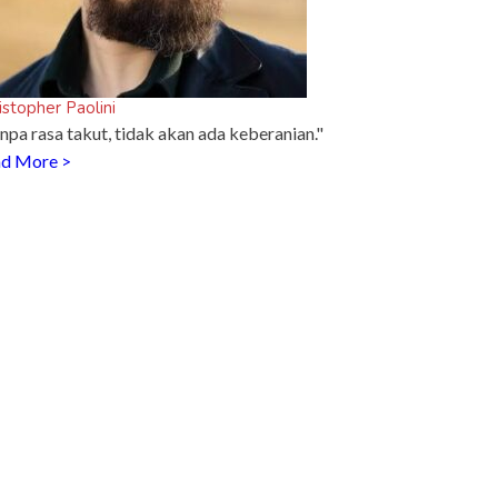
istopher Paolini
npa rasa takut, tidak akan ada keberanian."
d More >