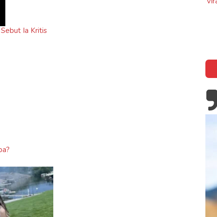
Viral, Ibu Asal Madura Jualan Gado-Gado
isah Kapten John
di Makkah Arab Saudi
 of The Bulge
Sebut Ia Kritis
pa?