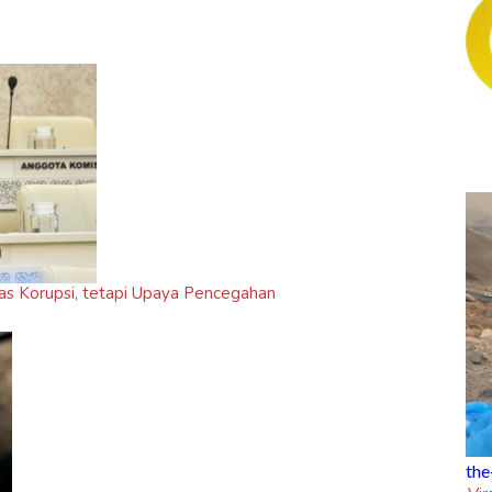
as Korupsi, tetapi Upaya Pencegahan
u
the-trending