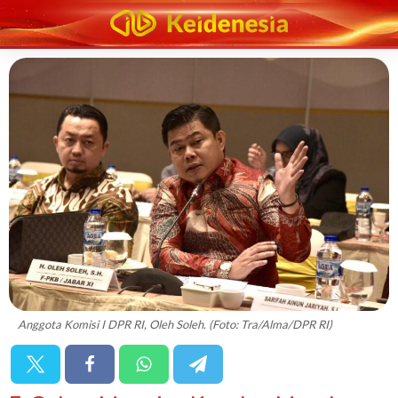
Anggota Komisi I DPR RI, Oleh Soleh. (Foto: Tra/Alma/DPR RI)