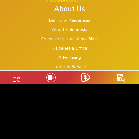
About Us
Behind of Keidenesia
About Keidenesia
Pedoman Liputan Media Siber
Keidenesia Office
Advertising
Terms of Service
Privacy Policy
Social Links
2020 -
2026
©
keidenesia.tv
WebDev By Makassar Website