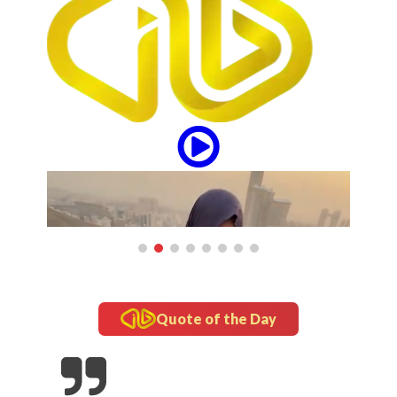
Quote of the Day
updates
Tampil Nyentrik di The Sounds Project, Naykilla
Curi Perhatian