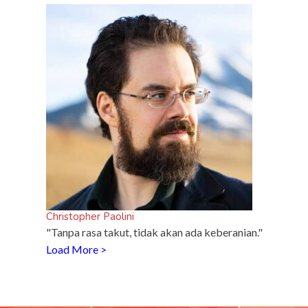
sport
R
di
Christopher Paolini
"Tanpa rasa takut, tidak akan ada keberanian."
Load More >