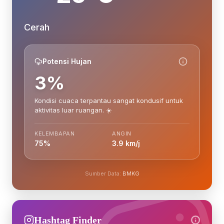
Cerah
Potensi Hujan
3%
Kondisi cuaca terpantau sangat kondusif untuk
aktivitas luar ruangan. ☀️
KELEMBAPAN
ANGIN
75%
3.9 km/j
Sumber Data:
BMKG
Hashtag Finder