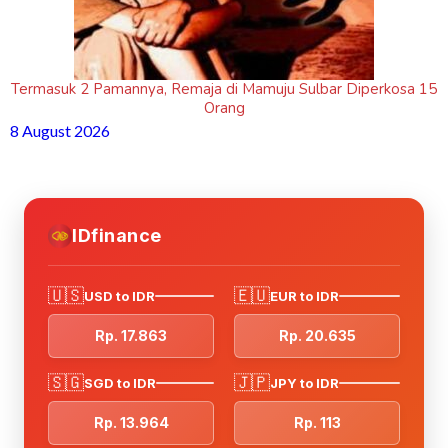
Termasuk 2 Pamannya, Remaja di Mamuju Sulbar Diperkosa 15
Orang
8 August 2026
IDfinance
🇺🇸
🇪🇺
USD to IDR
EUR to IDR
Rp. 17.863
Rp. 20.635
🇸🇬
🇯🇵
SGD to IDR
JPY to IDR
Rp. 13.964
Rp. 113