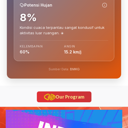
Potensi Hujan
8%
Kondisi cuaca terpantau sangat kondusif untuk
aktivitas luar ruangan. ☀️
KELEMBAPAN
ANGIN
60%
15.2 km/j
Sumber Data:
BMKG
Our Program