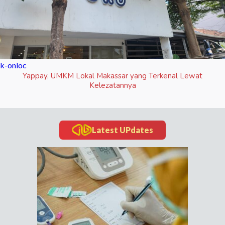
k-onloc
Yappay, UMKM Lokal Makassar yang Terkenal Lewat
Kelezatannya
Latest UPdates