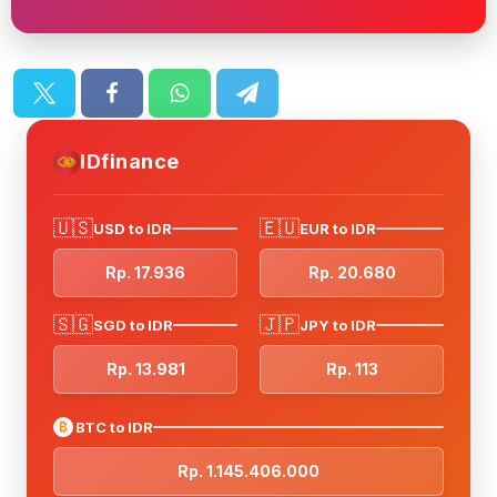
IDfinance
🇺🇸
🇪🇺
USD to IDR
EUR to IDR
Rp. 17.936
Rp. 20.680
🇸🇬
🇯🇵
SGD to IDR
JPY to IDR
Rp. 13.981
Rp. 113
₿
BTC to IDR
Rp. 1.145.406.000