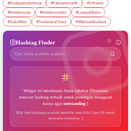
#BudayaIndonesia
#faktamenarik
#Inframe
#Keidenesia
#Keidenesiatv
#LompatBatu
#SukuNias
#SumateraUtara
#WarisanBudaya
Hashtag Finder
Widget ini membantu Anda sahabat IDenesian
mencari hashtag terbaik untuk postingan instagram
kamu agar
outstanding !
Klik tiap hashtagnya untuk memilih, atau klik Copy All untuk
menyalin semuanya :)