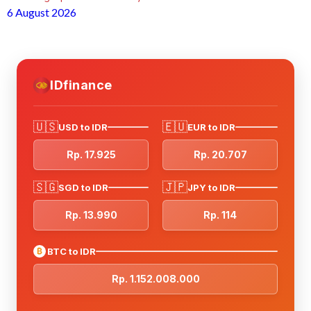
6 August 2026
IDfinance
🇺🇸
🇪🇺
USD to IDR
EUR to IDR
Rp. 17.925
Rp. 20.707
🇸🇬
🇯🇵
SGD to IDR
JPY to IDR
Rp. 13.990
Rp. 114
₿
BTC to IDR
Rp. 1.152.008.000