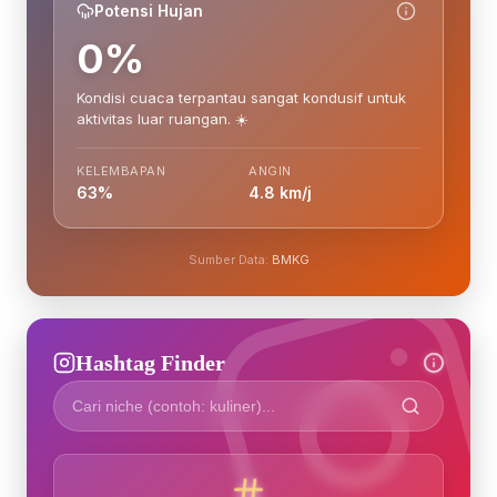
Potensi Hujan
0%
Kondisi cuaca terpantau sangat kondusif untuk
aktivitas luar ruangan. ☀️
KELEMBAPAN
ANGIN
63%
4.8 km/j
Sumber Data:
BMKG
Hashtag Finder