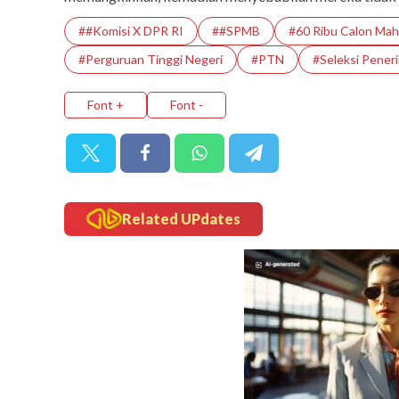
##Komisi X DPR RI
##SPMB
#60 Ribu Calon Mah
#Perguruan Tinggi Negeri
#PTN
#Seleksi Pener
Font +
Font -
Related UPdates