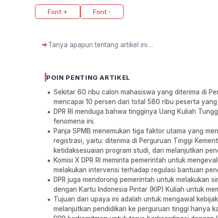
Font +
Font -
✦
POIN PENTING ARTIKEL
Sekitar 60 ribu calon mahasiswa yang diterima di Pe
mencapai 10 persen dari total 580 ribu peserta yang 
DPR RI menduga bahwa tingginya Uang Kuliah Tungg
fenomena ini.
Panja SPMB menemukan tiga faktor utama yang men
registrasi, yaitu: diterima di Perguruan Tinggi Kem
ketidaksesuaian program studi, dan melanjutkan pend
Komisi X DPR RI meminta pemerintah untuk mengevalu
melakukan intervensi terhadap regulasi bantuan pend
DPR juga mendorong pemerintah untuk melakukan sink
dengan Kartu Indonesia Pintar (KIP) Kuliah untuk 
Tujuan dari upaya ini adalah untuk mengawal kebijak
melanjutkan pendidikan ke perguruan tinggi hanya k