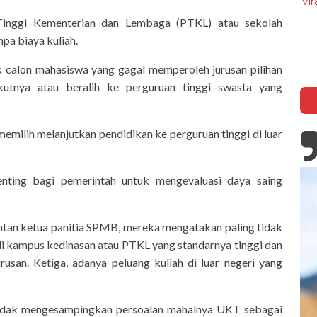
Viral, Ibu Asal Madur
Film Lucky Strike, Kisah Kapten John
di Makkah A
Castle di Battle of The Bulge
 Tinggi Kementerian dan Lembaga (PTKL) atau sekolah
pa biaya kuliah.
k calon mahasiswa yang gagal memperoleh jurusan pilihan
utnya atau beralih ke perguruan tinggi swasta yang
memilih melanjutkan pendidikan ke perguruan tinggi di luar
enting bagi pemerintah untuk mengevaluasi daya saing
ntan ketua panitia SPMB, mereka mengatakan paling tidak
 di kampus kedinasan atau PTKL yang standarnya tinggi dan
rusan. Ketiga, adanya peluang kuliah di luar negeri yang
tidak mengesampingkan persoalan mahalnya UKT sebagai