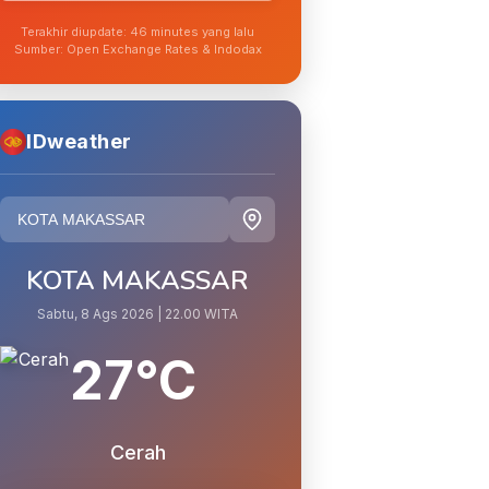
Terakhir diupdate: 46 minutes yang lalu
Sumber: Open Exchange Rates & Indodax
IDweather
KOTA MAKASSAR
Sabtu, 8 Ags 2026 | 22.00 WITA
27°C
Cerah