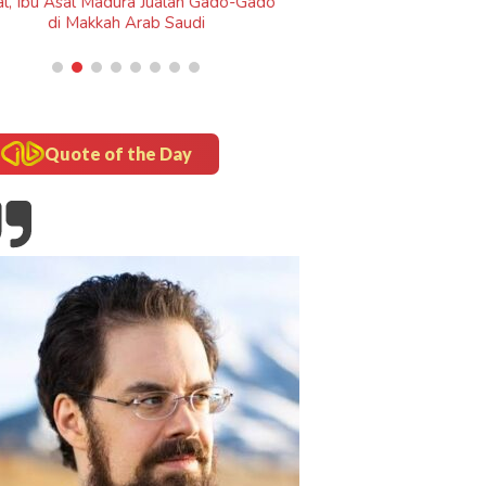
a Jualan Gado-Gado
rab Saudi
Quote of the Day