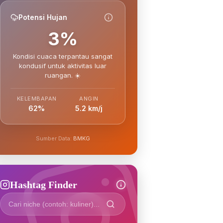
Potensi Hujan
3%
Kondisi cuaca terpantau sangat
kondusif untuk aktivitas luar
ruangan. ☀️
KELEMBAPAN
ANGIN
62%
5.2 km/j
Sumber Data:
BMKG
Hashtag Finder