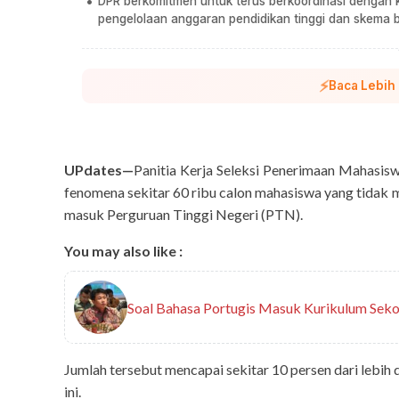
DPR berkomitmen untuk terus berkoordinasi dengan k
pengelolaan anggaran pendidikan tinggi dan skema 
⚡
Baca Lebih
UPdates—
Panitia Kerja Seleksi Penerimaan Mahasi
fenomena sekitar 60 ribu calon mahasiswa yang tidak m
masuk Perguruan Tinggi Negeri (PTN).
You may also like :
Soal Bahasa Portugis Masuk Kurikulum Seko
Jumlah tersebut mencapai sekitar 10 persen dari lebih 
ini.