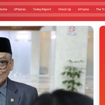
Home
UPdates
Today Report
Check Up
Inframe
The Tr