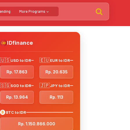
ending
More Programs
IDfinance
🇺🇸
🇪🇺
USD to IDR
EUR to IDR
Rp. 17.863
Rp. 20.635
🇸🇬
🇯🇵
SGD to IDR
JPY to IDR
Rp. 13.964
Rp. 113
₿
BTC to IDR
Rp. 1.150.866.000