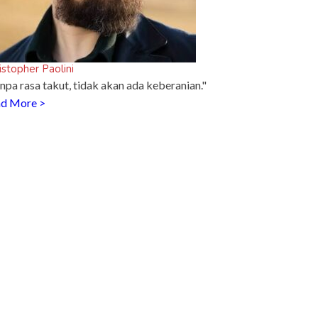
istopher Paolini
npa rasa takut, tidak akan ada keberanian."
d More >