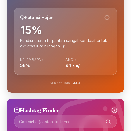
Potensi Hujan
15%
Kondisi cuaca terpantau sangat kondusif untuk
aktivitas luar ruangan. ☀️
KELEMBAPAN
ANGIN
58%
9.1 km/j
Sumber Data:
BMKG
Hashtag Finder