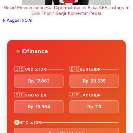
Skuad Mewah Indonesia Dipermalukan di Piala AFF, Instagram
Erick Thohir Banjir Komentar Pedas
8 August 2026
IDfinance
🇺🇸
🇪🇺
USD to IDR
EUR to IDR
Rp. 17.863
Rp. 20.635
🇸🇬
🇯🇵
SGD to IDR
JPY to IDR
Rp. 13.964
Rp. 113
₿
BTC to IDR