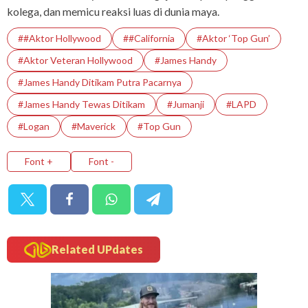
kolega, dan memicu reaksi luas di dunia maya.
##Aktor Hollywood
##California
#Aktor ‘Top Gun’
#Aktor Veteran Hollywood
#James Handy
#James Handy Ditikam Putra Pacarnya
#James Handy Tewas Ditikam
#Jumanji
#LAPD
#Logan
#Maverick
#Top Gun
Font +
Font -
Related UPdates