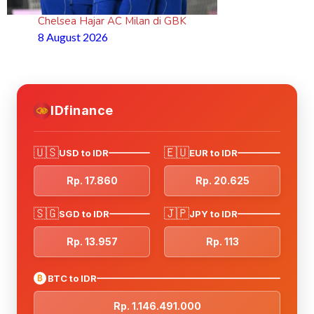
Chelsea Hajar AC Milan di GBK
8 August 2026
IDfinance
🇺🇸
🇪🇺
USD to IDR
EUR to IDR
Rp. 17.860
Rp. 20.625
🇸🇬
🇯🇵
SGD to IDR
JPY to IDR
Rp. 13.957
Rp. 113
₿
BTC to IDR
Rp. 1.146.491.000