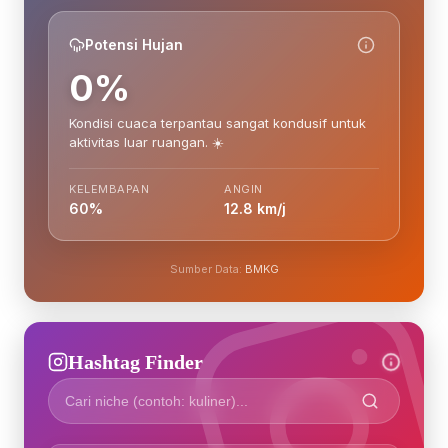
Potensi Hujan
0%
Kondisi cuaca terpantau sangat kondusif untuk
aktivitas luar ruangan. ☀️
KELEMBAPAN
ANGIN
60%
12.8 km/j
Sumber Data:
BMKG
Hashtag Finder