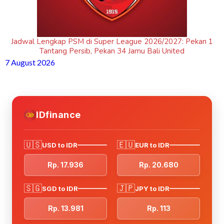
Jadwal Lengkap PSM di Super League 2026/2027: Pekan 1
Tantang Persib, Pekan 34 Jamu Bali United
7 August 2026
IDfinance
🇺🇸
🇪🇺
USD to IDR
EUR to IDR
Rp. 17.936
Rp. 20.680
🇸🇬
🇯🇵
SGD to IDR
JPY to IDR
Rp. 13.981
Rp. 113