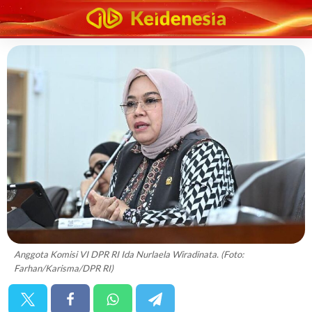
Anggota Komisi VI DPR RI Ida Nurlaela Wiradinata. (Foto:
Farhan/Karisma/DPR RI)