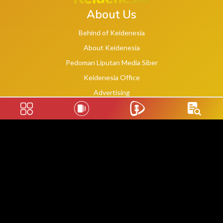
About Us
Behind of Keidenesia
About Keidenesia
Pedoman Liputan Media Siber
Keidenesia Office
Advertising
Terms of Service
Privacy Policy
Social Links
2020 -
2026
©
keidenesia.tv
WebDev By Makassar Website