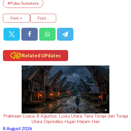
#Pulau Sumatera
Font +
Font -
Related UPdates
Prakiraan Cuaca, 8 Agustus: Luwu Utara, Tana Toraja dan Toraja
Utara Diprediksi Hujan Malam Hari
8 August 2026