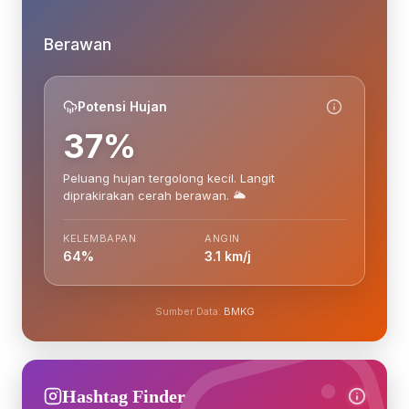
Berawan
Potensi Hujan
37%
Peluang hujan tergolong kecil. Langit
diprakirakan cerah berawan. 🌥️
KELEMBAPAN
ANGIN
64%
3.1 km/j
Sumber Data:
BMKG
Hashtag Finder