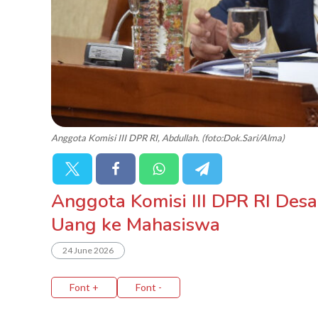
Anggota Komisi III DPR RI, Abdullah. (foto:Dok.Sari/Alma)
Anggota Komisi III DPR RI Des
Uang ke Mahasiswa
24 June 2026
Font +
Font -