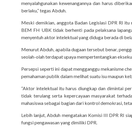
menyalahgunakan kewenangannya dan harus diberikan 
berlaku,” tegas Abduh.
Meski demikian, anggota Badan Legislasi DPR RI it
BEM FH UBK tidak berhenti pada pelaksana lapangan
menyentuh aktor intelektual yang diduga berada di bel
Menurut Abduh, apabila dugaan tersebut benar, pengg
seolah-olah terdapat upaya mempertentangkan eksekutif
Persepsi seperti ini dapat mengganggu mekanisme ch
pemahaman publik dalam melihat suatu isu maupun keb
“Aktor intelektual itu harus diungkap dan dimintai p
tidak terulang serta kepercayaan masyarakat terha
mahasiswa sebagai bagian dari kontrol demokrasi, tetap
Lebih lanjut, Abduh mengatakan Komisi III DPR RI s
fungsi pengawasan yang dimiliki DPR.