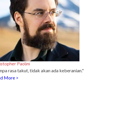
istopher Paolini
npa rasa takut, tidak akan ada keberanian."
d More >