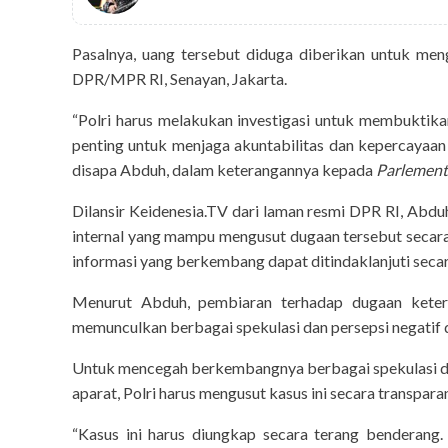
Pasalnya, uang tersebut diduga diberikan untuk men
DPR/MPR RI, Senayan, Jakarta.
“Polri harus melakukan investigasi untuk membuktikan
penting untuk menjaga akuntabilitas dan kepercayaan pu
disapa Abduh, dalam keterangannya kepada
Parlement
Dilansir Keidenesia.TV dari laman resmi DPR RI, Abdu
internal yang mampu mengusut dugaan tersebut secara p
informasi yang berkembang dapat ditindaklanjuti secar
Menurut Abduh, pembiaran terhadap dugaan keterl
memunculkan berbagai spekulasi dan persepsi negatif 
sportsholic
Untuk mencegah berkembangnya berbagai spekulasi dan 
Jadwal Siaran Lang
aparat, Polri harus mengusut kasus ini secara transpara
Laga Hidup Mati S
Indo
“Kasus ini harus diungkap secara terang benderang. 