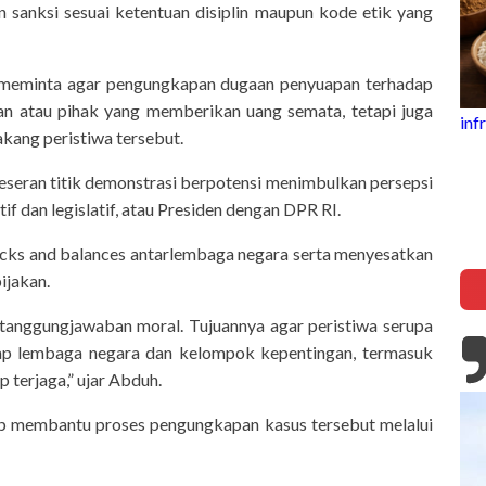
sanksi sesuai ketentuan disiplin maupun kode etik yang
u meminta agar pengungkapan dugaan penyuapan terhadap
 atau pihak yang memberikan uang semata, tetapi juga
inframe
akang peristiwa tersebut.
5 Fakta Unik Kerak Telor, Kuliner
Legendaris Khas Betawi
eseran titik demonstrasi berpotensi menimbulkan persepsi
 dan legislatif, atau Presiden dengan DPR RI.
ecks and balances antarlembaga negara serta menyesatkan
ijakan.
ertanggungjawaban moral. Tujuannya agar peristiwa serupa
dap lembaga negara dan kelompok kepentingan, termasuk
 terjaga,” ujar Abduh.
iap membantu proses pengungkapan kasus tersebut melalui