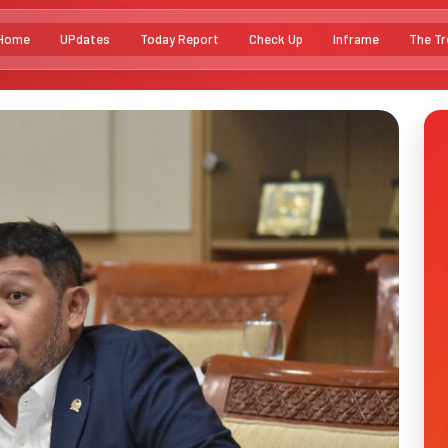
Home
UPdates
Today Report
Check Up
Inframe
The Tr