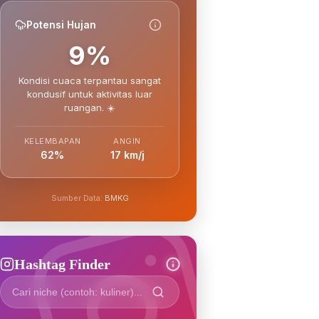
Potensi Hujan
9%
Kondisi cuaca terpantau sangat
kondusif untuk aktivitas luar
ruangan. ☀️
KELEMBAPAN
ANGIN
62%
17 km/j
Sumber Data:
BMKG
Hashtag Finder