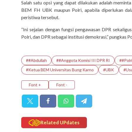
Salah satu opsi yang dapat dilakukan adalah meminta 
BEM FH UBK maupun Polri, apabila diperlukan da
peristiwa tersebut.
“Ini sejalan dengan fungsi pengawasan DPR sekaligu
Polri, dan DPR sebagai institusi demokrasi,” pungkas Pol
##Abdullah
##Anggota Komisi III DPR RI
##Polr
#Ketua BEM Universitas Bung Karno
#UBK
#Usu
Font +
Font -
Related UPdates