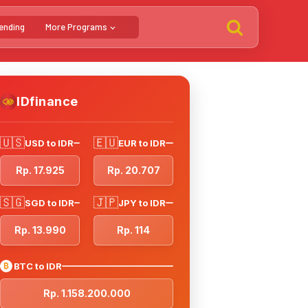
ending
More Programs
IDfinance
🇺🇸
🇪🇺
USD to IDR
EUR to IDR
Rp. 17.925
Rp. 20.707
🇸🇬
🇯🇵
SGD to IDR
JPY to IDR
Rp. 13.990
Rp. 114
₿
BTC to IDR
Rp. 1.158.200.000