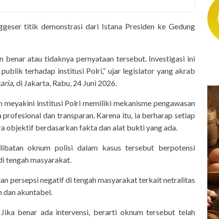
ggeser titik demonstrasi dari Istana Presiden ke Gedung
 benar atau tidaknya pernyataan tersebut. Investigasi ini
blik terhadap institusi Polri,” ujar legislator yang akrab
aria
,
di Jakarta, Rabu, 24 Juni 2026.
h meyakini institusi Polri memiliki mekanisme pengawasan
rofesional dan transparan. Karena itu, ia berharap setiap
a objektif berdasarkan fakta dan alat bukti yang ada.
ibatan oknum polisi dalam kasus tersebut berpotensi
di tengah masyarakat.
persepsi negatif di tengah masyarakat terkait netralitas
sung Piala AFF 2026:
n dan akuntabel.
ingapura Vs Timnas
nesia
Jika benar ada intervensi, berarti oknum tersebut telah