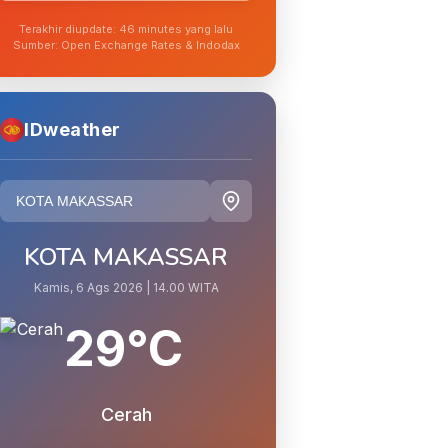
Terakhir diupdate: 46 minutes yang lalu
Sumber: Open Exchange Rates & Indodax
IDweather
KOTA MAKASSAR
Kamis, 6 Ags 2026 | 14.00 WITA
29°C
Cerah