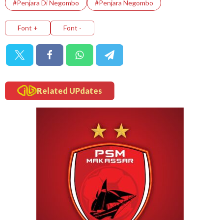
#Penjara Di Negombo
#penjara Negombo
Font +
Font -
Related UPdates