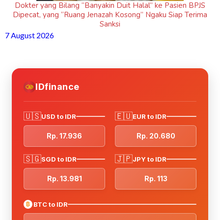
Dokter yang Bilang “Banyakin Duit Halal” ke Pasien BPJS
Dipecat, yang “Ruang Jenazah Kosong” Ngaku Siap Terima
Sanksi
7 August 2026
IDfinance
🇺🇸
🇪🇺
USD to IDR
EUR to IDR
Rp. 17.936
Rp. 20.680
🇸🇬
🇯🇵
SGD to IDR
JPY to IDR
Rp. 13.981
Rp. 113
₿
BTC to IDR