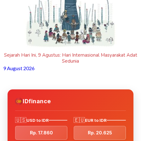
Sejarah Hari Ini, 9 Agustus: Hari Internasional Masyarakat Adat
Sedunia
9 August 2026
IDfinance
🇺🇸
🇪🇺
USD to IDR
EUR to IDR
Rp. 17.860
Rp. 20.625