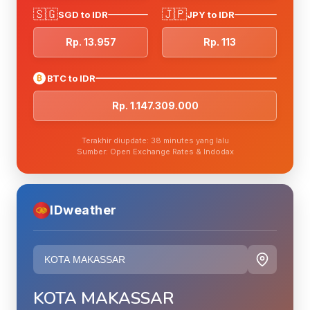
🇸🇬
🇯🇵
SGD to IDR
JPY to IDR
Rp. 13.957
Rp. 113
₿
BTC to IDR
Rp. 1.147.309.000
Terakhir diupdate: 38 minutes yang lalu
Sumber: Open Exchange Rates & Indodax
IDweather
KOTA MAKASSAR