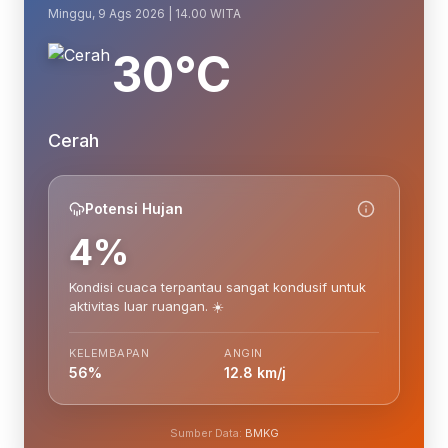
Minggu, 9 Ags 2026 | 14.00 WITA
30°C
Cerah
Potensi Hujan
4%
Kondisi cuaca terpantau sangat kondusif untuk
aktivitas luar ruangan. ☀️
KELEMBAPAN
ANGIN
56%
12.8 km/j
Sumber Data:
BMKG