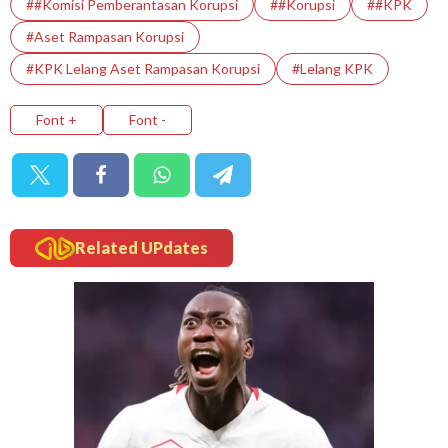
##Komisi Pemberantasan Korupsi
##Korupsi
##KPK
#Aset Rampasan Korupsi
#KPK Lelang Aset Rampasan Korupsi
#Lelang KPK
Font +
Font -
Related UPdates