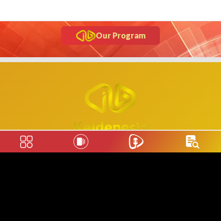
Our Program
About Us
Behind of Keidenesia
About Keidenesia
Pedoman Liputan Media Siber
Keidenesia Office
Advertising