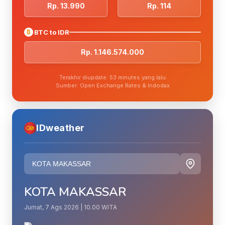
Rp. 13.990
Rp. 114
₿
BTC to IDR
Rp. 1.146.574.000
Terakhir diupdate: 53 minutes yang lalu
Sumber: Open Exchange Rates & Indodax
IDweather
KOTA MAKASSAR
Jumat, 7 Ags 2026 | 10.00 WITA