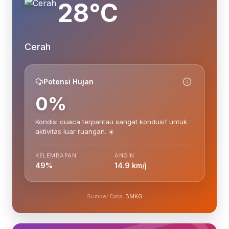
28°C
Cerah
Potensi Hujan
0%
Kondisi cuaca terpantau sangat kondusif untuk
aktivitas luar ruangan. ☀️
KELEMBAPAN
ANGIN
49%
14.9 km/j
Sumber Data:
BMKG