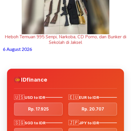
Heboh Temuan 995 Senpi, Narkoba, CD Porno, dan Bunker di
Sekolah di Jaksel
6 August 2026
IDfinance
🇺🇸
🇪🇺
USD to IDR
EUR to IDR
Rp. 17.925
Rp. 20.707
🇸🇬
🇯🇵
SGD to IDR
JPY to IDR