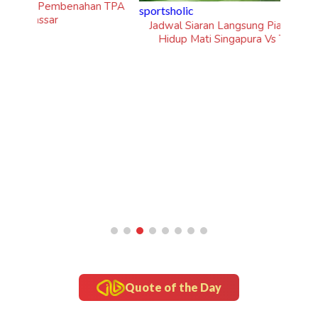
n TPA
sportsholic
Jadwal Siaran Langsung Piala AFF 2026: Laga
Hidup Mati Singapura Vs Timnas Indonesia
infr
5 Fak
Quote of the Day