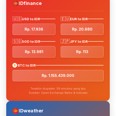
IDfinance
🇺🇸
🇪🇺
USD to IDR
EUR to IDR
Rp. 17.936
Rp. 20.680
🇸🇬
🇯🇵
SGD to IDR
JPY to IDR
Rp. 13.981
Rp. 113
₿
BTC to IDR
Rp. 1.155.439.000
Terakhir diupdate: 59 minutes yang lalu
Sumber: Open Exchange Rates & Indodax
IDweather