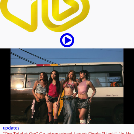
updates
“Om Telolet Om” Go Internasional Lewat Single "Honk!" No Na