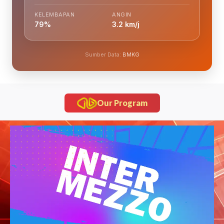
KELEMBAPAN
ANGIN
79%
3.2 km/j
Sumber Data:
BMKG
Our Program