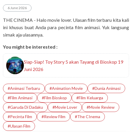
6 June 2026
THE CINEMA - Halo movie lover. Ulasan film terbaru kita kali
ini khusus buat Anda para pecinta film animasi. Yuk langsung
simak aja ulasannya.
You might be interested :
Siap-Siap! Toy Story 5 akan Tayang di Bioskop 19
Juni 2026
#Animasi Terbaru
#Animation Movie
#Dunia Animasi
#Film Animasi
#Film Bioskop
#Film Keluarga
#Garuda Di Dadaku
#Movie Lover
#Movie Review
#Pecinta Film
#Review Film
#The CInema
#Ulasan Film