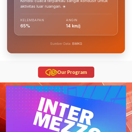
Kondisi cuaca terpantau sangat kondusif untuk
aktivitas luar ruangan. ☀️
KELEMBAPAN
ANGIN
65%
14 km/j
Sumber Data:
BMKG
Our Program