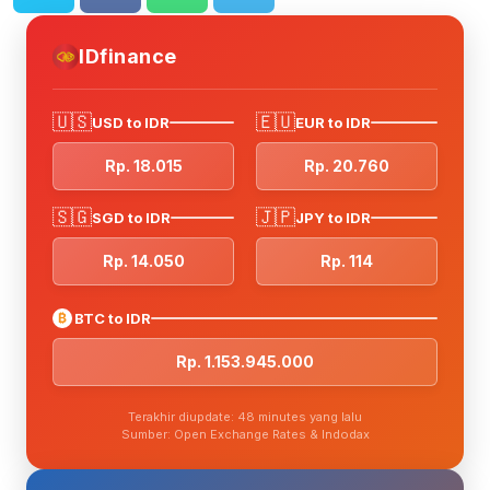
IDfinance
🇺🇸
🇪🇺
USD to IDR
EUR to IDR
Rp. 18.015
Rp. 20.760
🇸🇬
🇯🇵
SGD to IDR
JPY to IDR
Rp. 14.050
Rp. 114
₿
BTC to IDR
Rp. 1.153.945.000
Terakhir diupdate: 48 minutes yang lalu
Sumber: Open Exchange Rates & Indodax