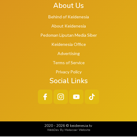
About Us
Behind of Keidenesia
About Keidenesia
Pedoman Liputan Media Siber
Keidenesia Office
Advertising
Terms of Service
Privacy Policy
Social Links
2020 -
2026
©
keidenesia.tv
WebDev By Makassar Website