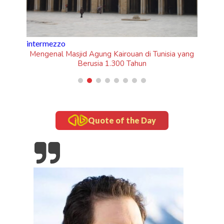
updates
“Om Telolet Om” Go Internasional Lewat Single
"Honk!" No Na
a yang
Quote of the Day