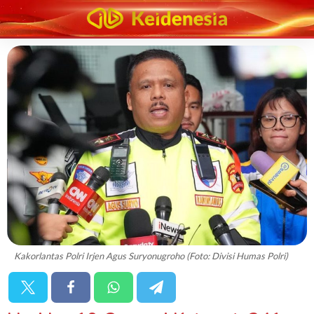
Kakorlantas Polri Irjen Agus Suryonugroho (Foto: Divisi Humas Polri)