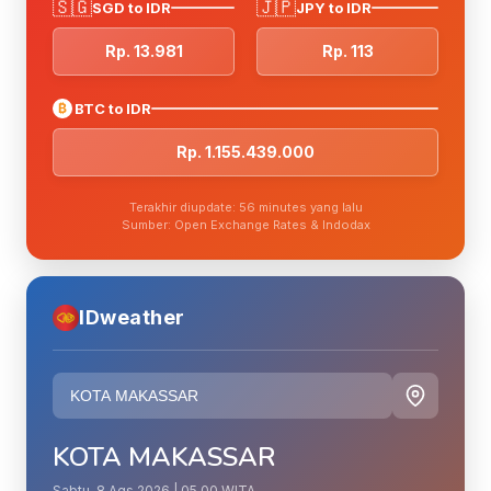
🇸🇬
🇯🇵
SGD to IDR
JPY to IDR
Rp. 13.981
Rp. 113
₿
BTC to IDR
Rp. 1.155.439.000
Terakhir diupdate: 56 minutes yang lalu
Sumber: Open Exchange Rates & Indodax
IDweather
KOTA MAKASSAR
Sabtu, 8 Ags 2026 | 05.00 WITA