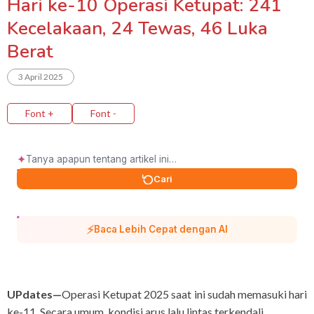
Hari ke-10 Operasi Ketupat: 241
Kecelakaan, 24 Tewas, 46 Luka
Berat
3 April 2025
Font +
Font -
✦
Cari
⚡
Baca Lebih Cepat dengan AI
UPdates—
Operasi Ketupat 2025 saat ini sudah memasuki hari
ke-11. Secara umum, kondisi arus lalu lintas terkendali.