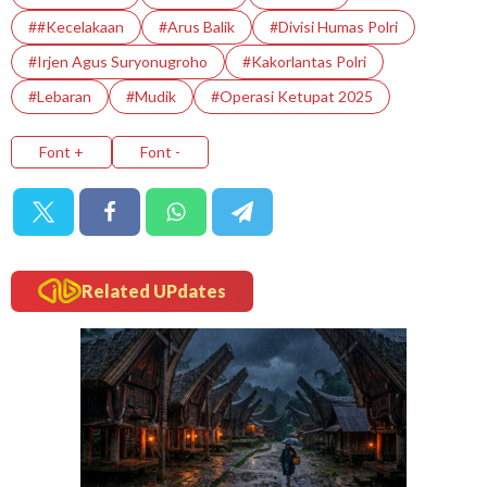
##Kecelakaan
#Arus Balik
#Divisi Humas Polri
#Irjen Agus Suryonugroho
#Kakorlantas Polri
#Lebaran
#Mudik
#Operasi Ketupat 2025
Font +
Font -
Related UPdates