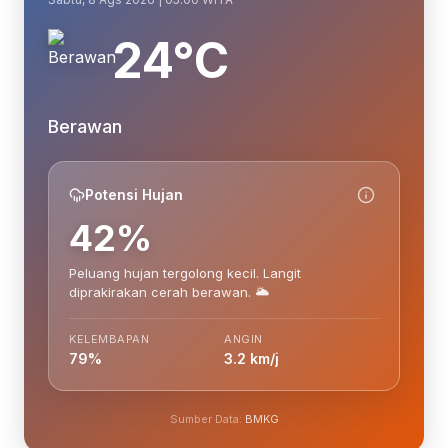
24°C
Berawan
Potensi Hujan
42%
Peluang hujan tergolong kecil. Langit
diprakirakan cerah berawan. 🌥️
KELEMBAPAN
ANGIN
79%
3.2 km/j
Sumber Data:
BMKG