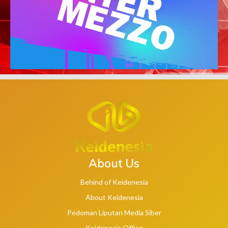
About Us
Behind of Keidenesia
About Keidenesia
Pedoman Liputan Media Siber
Keidenesia Office