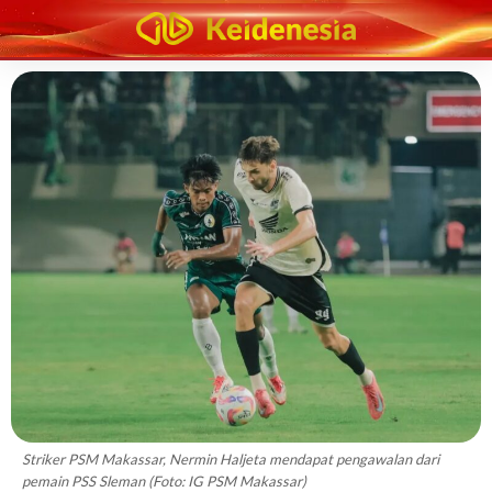
Striker PSM Makassar, Nermin Haljeta mendapat pengawalan dari
pemain PSS Sleman (Foto: IG PSM Makassar)