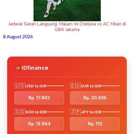
Jadwal Siaran Langsung: Malam Ini Chelsea vs AC Milan di
GBK Jakarta
8 August 2026
IDfinance
🇺🇸
🇪🇺
USD to IDR
EUR to IDR
Rp. 17.863
Rp. 20.635
🇸🇬
🇯🇵
SGD to IDR
JPY to IDR
Rp. 13.964
Rp. 113