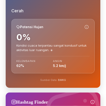
Cerah
Potensi Hujan
0%
Kondisi cuaca terpantau sangat kondusif untuk
aktivitas luar ruangan. ☀️
KELEMBAPAN
ANGIN
62%
5.2 km/j
Sumber Data:
BMKG
Hashtag Finder