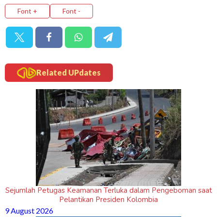
Font +
Font -
Related UPdates
Sejumlah Petugas Keamanan Terluka dalam Pengeboman saat
Pelantikan Presiden Kolombia
9 August 2026