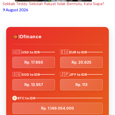
Sekkab Teddy: Sekolah Rakyat tidak Bermutu, Kata Siapa?
9 August 2026
IDfinance
🇺🇸
🇪🇺
USD to IDR
EUR to IDR
Rp. 17.860
Rp. 20.625
🇸🇬
🇯🇵
SGD to IDR
JPY to IDR
Rp. 13.957
Rp. 113
₿
BTC to IDR
Rp. 1.149.054.000