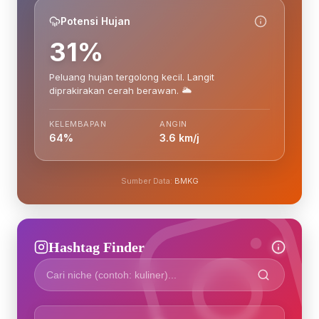
Potensi Hujan
31%
Peluang hujan tergolong kecil. Langit
diprakirakan cerah berawan. 🌥️
KELEMBAPAN
ANGIN
64%
3.6 km/j
Sumber Data:
BMKG
Hashtag Finder