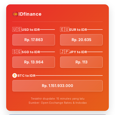
IDfinance
🇺🇸
🇪🇺
USD to IDR
EUR to IDR
Rp. 17.863
Rp. 20.635
🇸🇬
🇯🇵
SGD to IDR
JPY to IDR
Rp. 13.964
Rp. 113
₿
BTC to IDR
Rp. 1.151.933.000
Terakhir diupdate: 15 minutes yang lalu
Sumber: Open Exchange Rates & Indodax