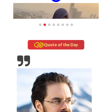
Quote of the Day
updates
Tampil Nyentrik di The Sounds Project, Naykilla
Curi Perhatian
-Gado di