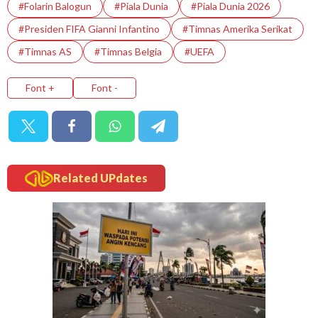
#Folarin Balogun
#Piala Dunia
#Piala Dunia 2026
#Presiden FIFA Gianni Infantino
#Timnas Amerika Serikat
#Timnas AS
#Timnas Belgia
#UEFA
Font +
Font -
Related UPdates