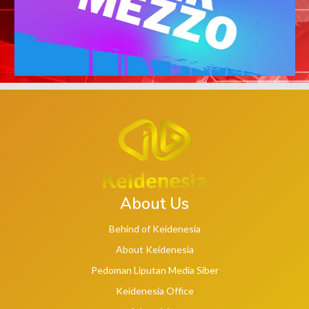
About Us
Behind of Keidenesia
About Keidenesia
Pedoman Liputan Media Siber
Keidenesia Office