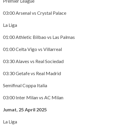
Premier League
03:00 Arsenal vs Crystal Palace
La Liga
01:00 Athletic Bilbao vs Las Palmas
01:00 Celta Vigo vs Villarreal
03:30 Alaves vs Real Sociedad
03:30 Getafe vs Real Madrid
Semifinal Coppa Italia
03:00 Inter Milan vs AC Milan
Jumat, 25 April 2025
La Liga