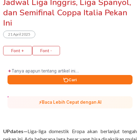
Jadwal Liga Inggris, Liga Spanyol,
dan Semifinal Coppa Italia Pekan
Ini
21 April 2025
Font +
Font -
✦
Cari
⚡
Baca Lebih Cepat dengan AI
UPdates—
Liga-liga domestik Eropa akan berlanjut tengah
pekan ini. Ada beberapa laga besar yang bisa disaksikan mulai