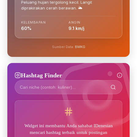
Peluang hujan tergolong kecil. Langit
diprakirakan cerah berawan. 🌥️
KELEMBAPAN
ANGIN
60%
9.1 km/j
Sumber Data:
BMKG
Hashtag Finder
Widget ini membantu Anda sahabat IDenesian
mencari hashtag terbaik untuk postingan