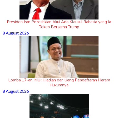
Presiden Iran Pezeshkian Akui Ada Klausul Rahasia yang Ia
Teken Bersama Trump
8 August 2026
Lomba 17-an, MUI: Hadiah dari Uang Pendaftaran Haram
Hukumnya
8 August 2026