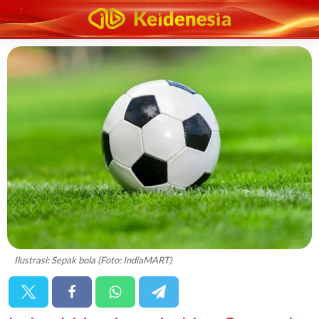
Ilustrasi: Sepak bola (Foto: IndiaMART)