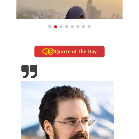
Quote of the Day
updates
Tampil Nyentrik di The Sounds Project, Naykilla
Curi Perhatian
sport
R
di