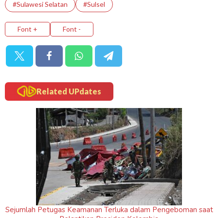
#Sulawesi Selatan
#Sulsel
Font +
Font -
Related UPdates
Sejumlah Petugas Keamanan Terluka dalam Pengeboman saat