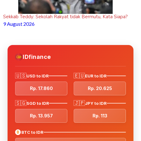
Sekkab Teddy: Sekolah Rakyat tidak Bermutu, Kata Siapa?
9 August 2026
IDfinance
🇺🇸
🇪🇺
USD to IDR
EUR to IDR
Rp. 17.860
Rp. 20.625
🇸🇬
🇯🇵
SGD to IDR
JPY to IDR
Rp. 13.957
Rp. 113
₿
BTC to IDR