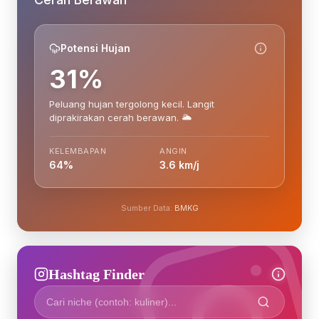
Potensi Hujan
31%
Peluang hujan tergolong kecil. Langit
diprakirakan cerah berawan. 🌥️
KELEMBAPAN
ANGIN
64%
3.6 km/j
Sumber Data:
BMKG
Hashtag Finder