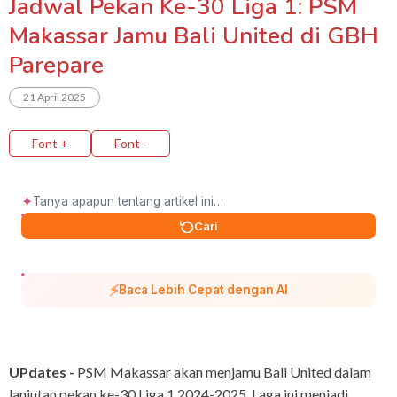
Jadwal Pekan Ke-30 Liga 1: PSM
Makassar Jamu Bali United di GBH
Parepare
21 April 2025
Font +
Font -
✦
Cari
⚡
Baca Lebih Cepat dengan AI
UPdates -
PSM Makassar akan menjamu Bali United dalam
lanjutan pekan ke-30 Liga 1 2024-2025. Laga ini menjadi