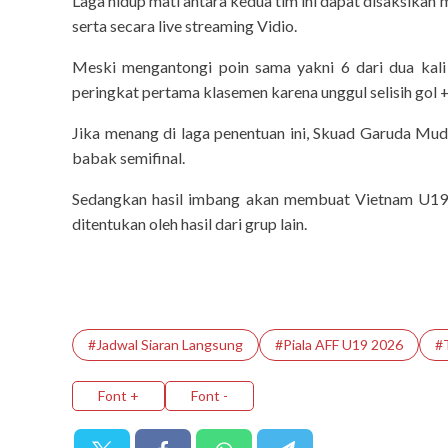
Laga hidup mati antara kedua tim ini dapat disaksikan m
serta secara live streaming Vidio.
Meski mengantongi poin sama yakni 6 dari dua kali
peringkat pertama klasemen karena unggul selisih gol 
Jika menang di laga penentuan ini, Skuad Garuda Mud
babak semifinal.
Sedangkan hasil imbang akan membuat Vietnam U19 f
ditentukan oleh hasil dari grup lain.
tipstrick
#Jadwal Siaran Langsung
#Piala AFF U19 2026
#
Tips Trick 
Font +
Font -