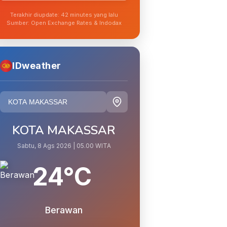
Terakhir diupdate: 42 minutes yang lalu
Sumber: Open Exchange Rates & Indodax
IDweather
KOTA MAKASSAR
Sabtu, 8 Ags 2026 | 05.00 WITA
24°C
Berawan