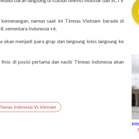
elalui siaran langsung di stasiun televisi Indosiar dan SCTV
 kemenangan, namun saat ini Timnas Vietnam berada di
+8, sementara Indonesia +6.
a akan menjadi juara grup dan langsung lolos langsung ke
inis di posisi pertama dan nasib Timnas Indonesia akan
Timnas Indonesia Vs Vietnam
Today, Jumat 7 Agustus 2026
intermezzo
Mengenal Masjid Agung Kairoua
Tunisia yang Berusia 1.300 Tah