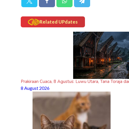
Related UPdates
Prakiraan Cuaca, 8 Agustus: Luwu Utara, Tana Toraja da
8 August 2026