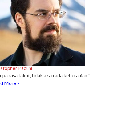
istopher Paolini
npa rasa takut, tidak akan ada keberanian."
d More >