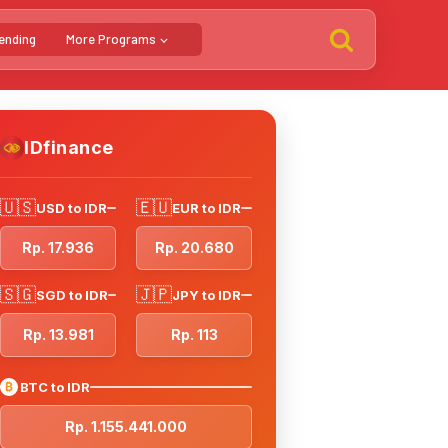
ending
More Programs
IDfinance
🇺🇸
🇪🇺
USD to IDR
EUR to IDR
Rp. 17.936
Rp. 20.680
🇸🇬
🇯🇵
SGD to IDR
JPY to IDR
Rp. 13.981
Rp. 113
₿
BTC to IDR
Rp. 1.155.441.000