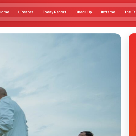
Home
UPdates
Today Report
Check Up
Inframe
The Tr