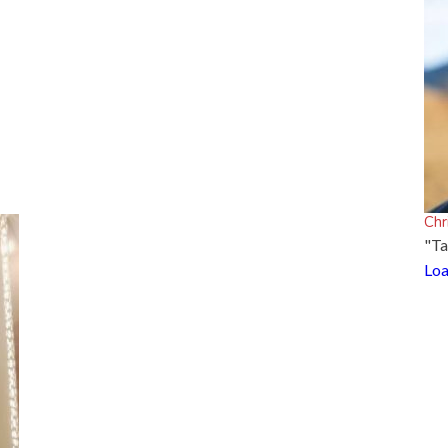
Chr
"Ta
Loa