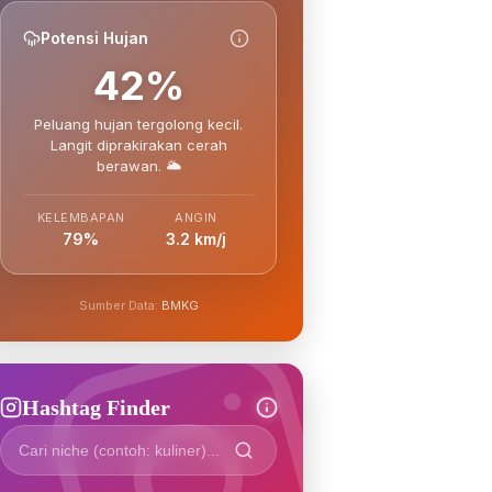
Potensi Hujan
42%
Peluang hujan tergolong kecil.
Langit diprakirakan cerah
berawan. 🌥️
KELEMBAPAN
ANGIN
79%
3.2 km/j
Sumber Data:
BMKG
Hashtag Finder