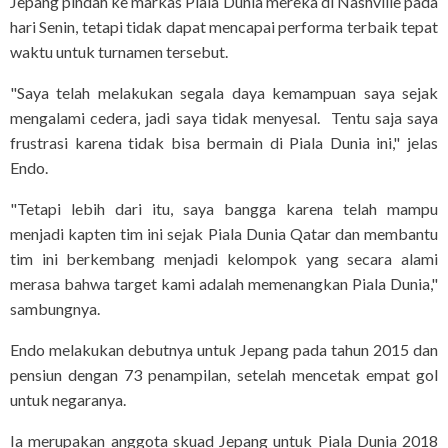
Jepang pindah ke markas Piala Dunia mereka di Nashville pada
hari Senin, tetapi tidak dapat mencapai performa terbaik tepat
waktu untuk turnamen tersebut.
"Saya telah melakukan segala daya kemampuan saya sejak
mengalami cedera, jadi saya tidak menyesal. Tentu saja saya
frustrasi karena tidak bisa bermain di Piala Dunia ini," jelas
Endo.
"Tetapi lebih dari itu, saya bangga karena telah mampu
menjadi kapten tim ini sejak Piala Dunia Qatar dan membantu
tim ini berkembang menjadi kelompok yang secara alami
merasa bahwa target kami adalah memenangkan Piala Dunia,"
sambungnya.
Endo melakukan debutnya untuk Jepang pada tahun 2015 dan
pensiun dengan 73 penampilan, setelah mencetak empat gol
untuk negaranya.
Ia merupakan anggota skuad Jepang untuk Piala Dunia 2018