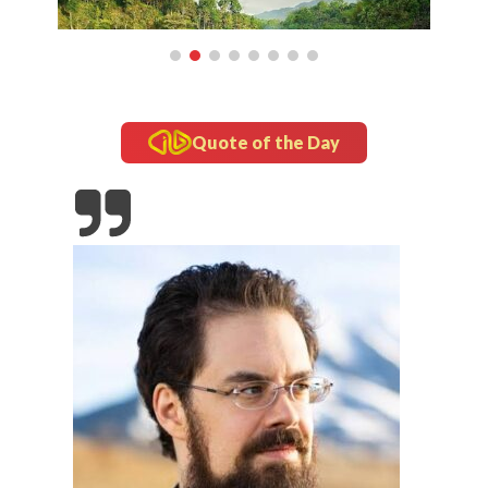
Quote of the Day
inte
Men
majang