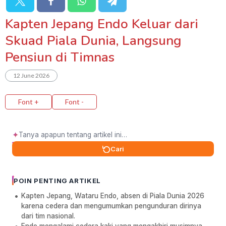
Kapten Jepang Endo Keluar dari
Skuad Piala Dunia, Langsung
Pensiun di Timnas
12 June 2026
Font +
Font -
✦
Cari
POIN PENTING ARTIKEL
Kapten Jepang, Wataru Endo, absen di Piala Dunia 2026
karena cedera dan mengumumkan pengunduran dirinya
dari tim nasional.