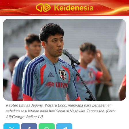
Kapten timnas Jepang, Wataru Endo, menyapa para penggemar
sebelum sesi latihan pada hari Senin di Nashville, Tennessee. (Foto:
AP/George Walker IV)