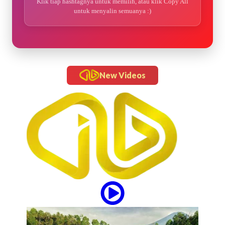
Klik tiap hashtagnya untuk memilih, atau klik Copy All
untuk menyalin semuanya :)
New Videos
tipstrick
Tips Trick Today, Jumat 7 Agustus 2026