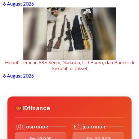
6 August 2026
Heboh Temuan 995 Senpi, Narkoba, CD Porno, dan Bunker di
Sekolah di Jaksel
6 August 2026
IDfinance
🇺🇸
🇪🇺
USD to IDR
EUR to IDR