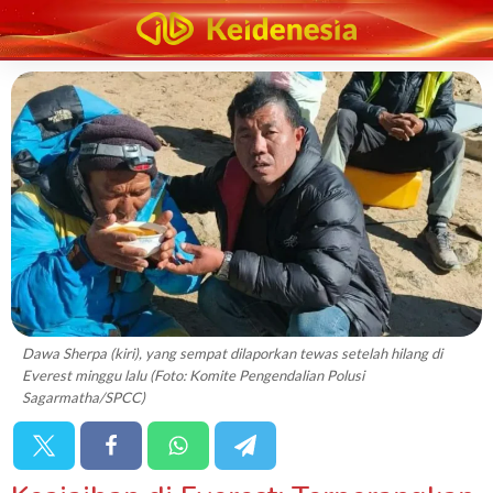
Dawa Sherpa (kiri), yang sempat dilaporkan tewas setelah hilang di
Everest minggu lalu (Foto: Komite Pengendalian Polusi
Sagarmatha/SPCC)