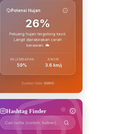
Potensi Hujan
26%
Peluang hujan tergolong kecil.
Langit diprakirakan cerah
berawan. 🌥️
KELEMBAPAN
ANGIN
59%
3.6 km/j
Sumber Data:
BMKG
Hashtag Finder