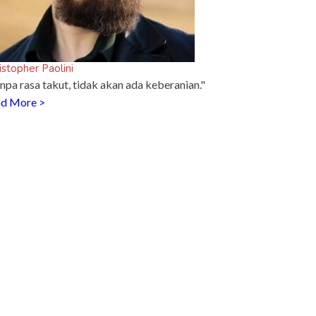
istopher Paolini
npa rasa takut, tidak akan ada keberanian."
d More >