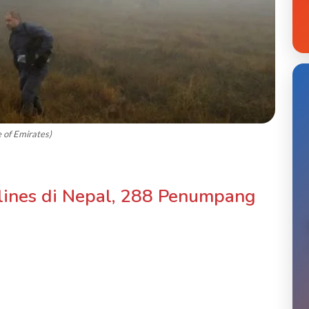
 of Emirates)
lines di Nepal, 288 Penumpang