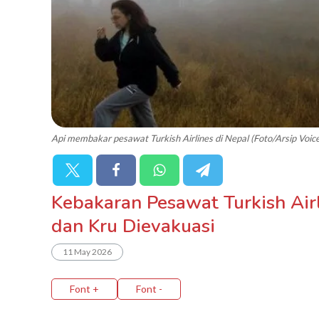
Api membakar pesawat Turkish Airlines di Nepal (Foto/Arsip Voice
Kebakaran Pesawat Turkish Air
dan Kru Dievakuasi
11 May 2026
Font +
Font -