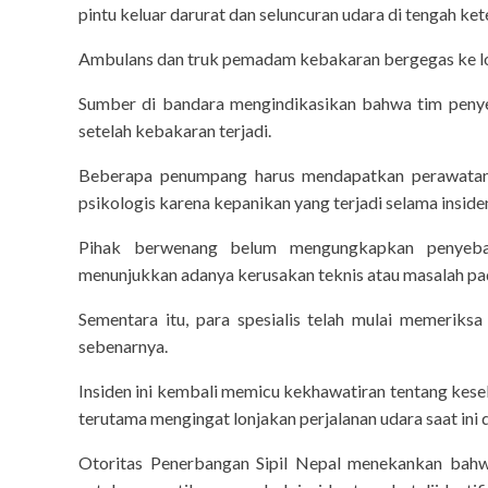
pintu keluar darurat dan seluncuran udara di tengah k
Ambulans dan truk pemadam kebakaran bergegas ke loka
Sumber di bandara mengindikasikan bahwa tim peny
setelah kebakaran terjadi.
Beberapa penumpang harus mendapatkan perawatan
psikologis karena kepanikan yang terjadi selama inside
Pihak berwenang belum mengungkapkan penyebab 
menunjukkan adanya kerusakan teknis atau masalah pad
Sementara itu, para spesialis telah mulai memerik
sebenarnya.
Insiden ini kembali memicu kekhawatiran tentang kese
terutama mengingat lonjakan perjalanan udara saat ini d
Otoritas Penerbangan Sipil Nepal menekankan bahwa
the-cinema