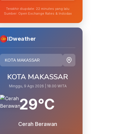
Terakhir diupdate: 22 minutes yang lalu
Sumber: Open Exchange Rates & Indodax
IDweather
KOTA MAKASSAR
Minggu, 9 Ags 2026 | 18.00 WITA
29°C
Cerah Berawan