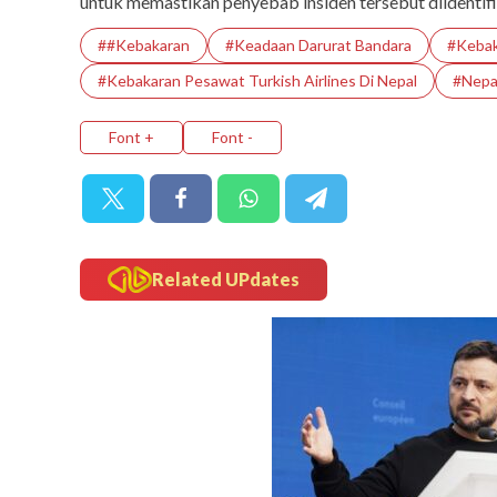
untuk memastikan penyebab insiden tersebut diidentifi
Film Lucky Strik
Castle di Bat
##Kebakaran
#Keadaan Darurat Bandara
#Kebak
#Kebakaran Pesawat Turkish Airlines Di Nepal
#Nepa
Font +
Font -
Related UPdates