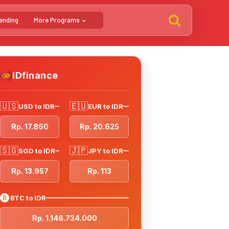
ending
More Programs
IDfinance
🇺🇸
🇪🇺
USD to IDR
EUR to IDR
Rp. 17.860
Rp. 20.625
🇸🇬
🇯🇵
SGD to IDR
JPY to IDR
Rp. 13.957
Rp. 113
₿
BTC to IDR
Rp. 1.146.734.000