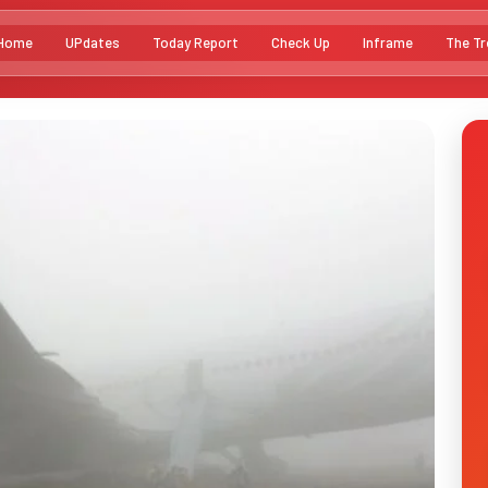
Home
UPdates
Today Report
Check Up
Inframe
The Tr