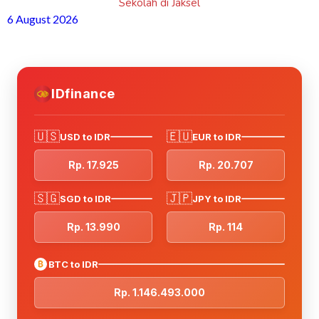
Sekolah di Jaksel
6 August 2026
IDfinance
🇺🇸
🇪🇺
USD to IDR
EUR to IDR
Rp. 17.925
Rp. 20.707
🇸🇬
🇯🇵
SGD to IDR
JPY to IDR
Rp. 13.990
Rp. 114
₿
BTC to IDR
Rp. 1.146.493.000