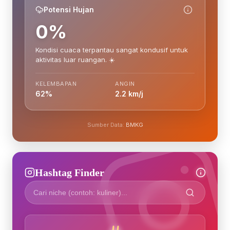
Potensi Hujan
0%
Kondisi cuaca terpantau sangat kondusif untuk
aktivitas luar ruangan. ☀️
KELEMBAPAN
ANGIN
62%
2.2 km/j
Sumber Data:
BMKG
Hashtag Finder