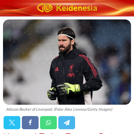
Alisson Becker di Liverpool. (Foto: Alex Livesey/Getty Images)