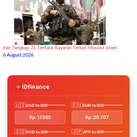
Iran Tangkap 21 Tentara Bayaran Terkait Mossad Israel
6 August 2026
IDfinance
🇺🇸
🇪🇺
USD to IDR
EUR to IDR
Rp. 17.925
Rp. 20.707
🇸🇬
🇯🇵
SGD to IDR
JPY to IDR