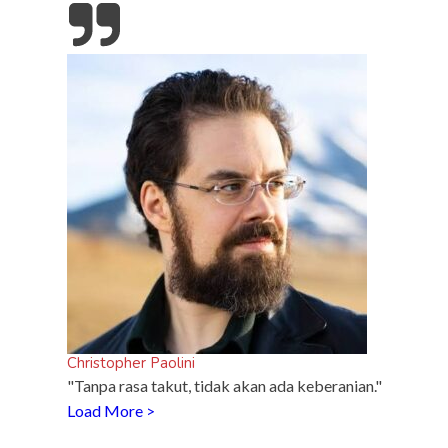
: Laga
esia
inframe
5 Fakta Unik Kerak Telor, Kuliner Legendaris Khas
Betawi
Christopher Paolini
"Tanpa rasa takut, tidak akan ada keberanian."
Load More >