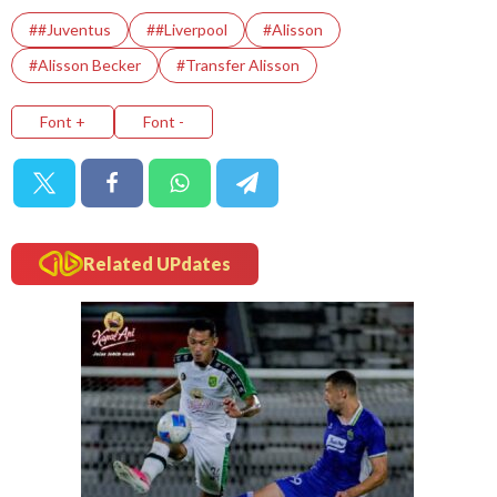
##Juventus
##Liverpool
#Alisson
#Alisson Becker
#Transfer Alisson
Font +
Font -
Related UPdates