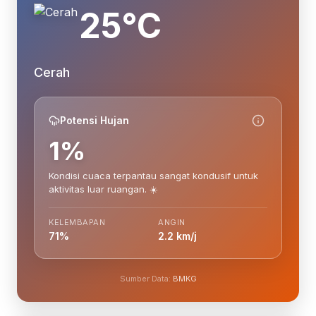
25°C
Cerah
Potensi Hujan
1%
Kondisi cuaca terpantau sangat kondusif untuk
aktivitas luar ruangan. ☀️
KELEMBAPAN
ANGIN
71%
2.2 km/j
Sumber Data:
BMKG