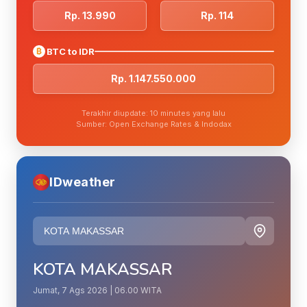
Rp. 13.990
Rp. 114
₿
BTC to IDR
Rp. 1.147.550.000
Terakhir diupdate: 10 minutes yang lalu
Sumber: Open Exchange Rates & Indodax
IDweather
KOTA MAKASSAR
Jumat, 7 Ags 2026 | 06.00 WITA