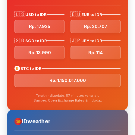
🇺🇸
🇪🇺
USD to IDR
EUR to IDR
Rp. 17.925
Rp. 20.707
🇸🇬
🇯🇵
SGD to IDR
JPY to IDR
Rp. 13.990
Rp. 114
₿
BTC to IDR
Rp. 1.150.017.000
Terakhir diupdate: 57 minutes yang lalu
Sumber: Open Exchange Rates & Indodax
IDweather