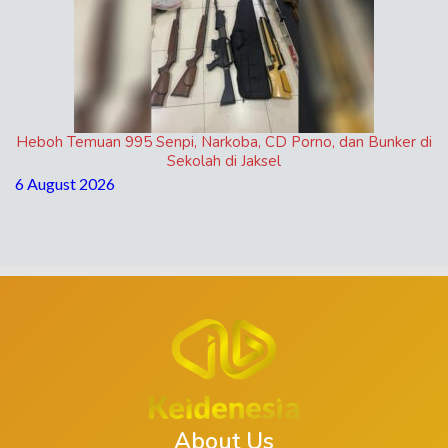
Heboh Temuan 995 Senpi, Narkoba, CD Porno, dan Bunker di
Sekolah di Jaksel
6 August 2026
About Us