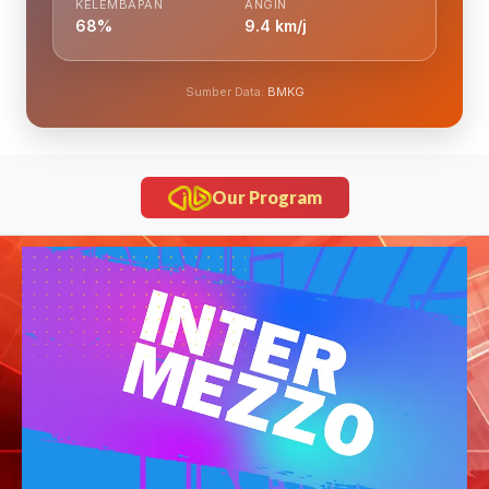
KELEMBAPAN
ANGIN
68%
9.4 km/j
Sumber Data:
BMKG
Our Program