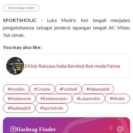
18 October 2025
SPORTSHOLIC -
Luka Modric kini tengah menjalani
pengabdiannya sebagai jenderal lapangan tengah AC Milan.
Yuk simak.
You may also like :
3 Klub Raksasa Italia Berebut Bek muda Parma
#acmilan
#croatia
#football
#halamadrid
#Keidenesia
#Keidenesiatv
#lukamodric
#Modric
#Realmadrid
#sportsholic
Hashtag Finder