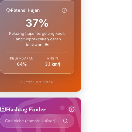
Potensi Hujan
37%
Peluang hujan tergolong kecil.
Langit diprakirakan cerah
berawan. 🌥️
KELEMBAPAN
ANGIN
64%
3.1 km/j
Sumber Data:
BMKG
Hashtag Finder