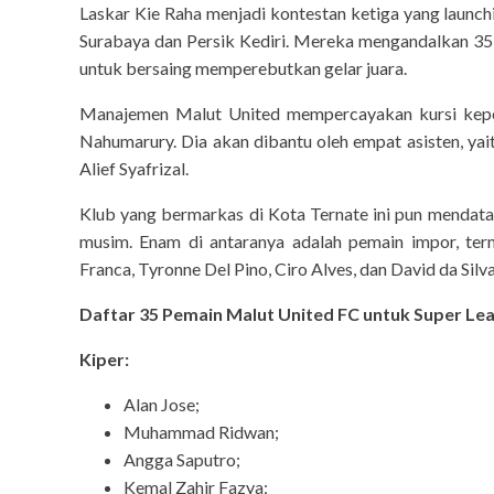
Laskar Kie Raha menjadi kontestan ketiga yang launc
Surabaya dan Persik Kediri. Mereka mengandalkan 35 p
untuk bersaing memperebutkan gelar juara.
Manajemen Malut United mempercayakan kursi kepel
Nahumarury. Dia akan dibantu oleh empat asisten, ya
Alief Syafrizal.
Klub yang bermarkas di Kota Ternate ini pun mendata
musim. Enam di antaranya adalah pemain impor, ter
Franca, Tyronne Del Pino, Ciro Alves, dan David da Silva
Daftar 35 Pemain Malut United FC untuk Super Le
Kiper:
Alan Jose;
Muhammad Ridwan;
Angga Saputro;
Kemal Zahir Fazya;