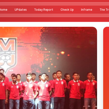
Home
UPdates
Today Report
Check Up
Inframe
The Tr