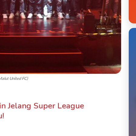
Malut United FC)
in Jelang Super League
!