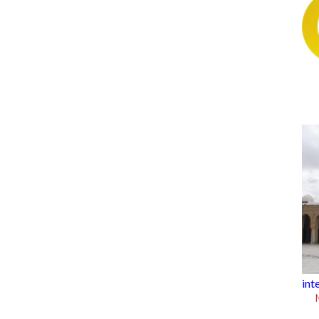
Today, Jumat 7 Agustus 2026
intermezzo
Mengenal Masjid Agung Kairoua
Tunisia yang Berusia 1.300 Tah