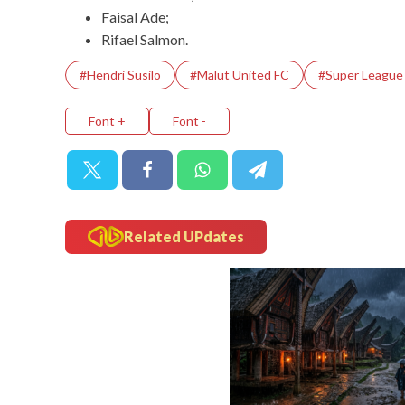
Faisal Ade;
Rifael Salmon.
#Hendri Susilo
#Malut United FC
#Super League
Font +
Font -
Related UPdates