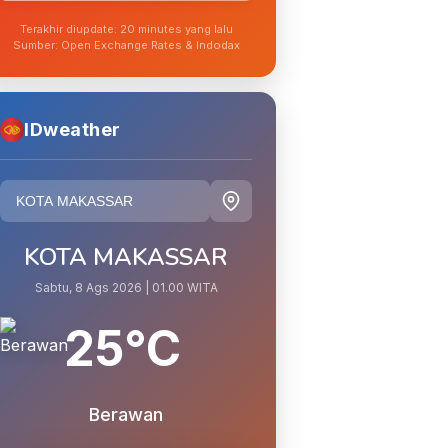
Terakhir diupdate: 20 minutes yang lalu
Sumber: Open Exchange Rates & Indodax
IDweather
KOTA MAKASSAR
Sabtu, 8 Ags 2026 | 01.00 WITA
25°C
Berawan