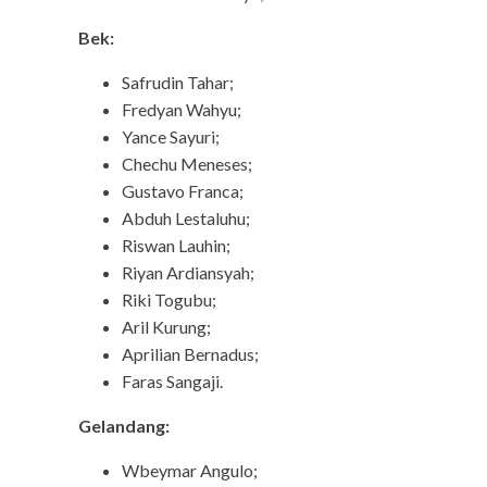
Bek:
Safrudin Tahar;
Fredyan Wahyu;
Yance Sayuri;
Chechu Meneses;
Gustavo Franca;
Abduh Lestaluhu;
Riswan Lauhin;
Riyan Ardiansyah;
Riki Togubu;
Aril Kurung;
Aprilian Bernadus;
tipstrick
Faras Sangaji.
Tips Trick 
Gelandang:
Wbeymar Angulo;