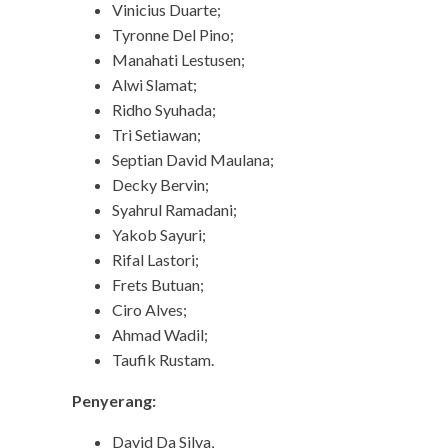
Vinicius Duarte;
Tyronne Del Pino;
Manahati Lestusen;
Alwi Slamat;
Ridho Syuhada;
Tri Setiawan;
Septian David Maulana;
Decky Bervin;
Syahrul Ramadani;
Yakob Sayuri;
Rifal Lastori;
Frets Butuan;
Ciro Alves;
Ahmad Wadil;
Taufik Rustam.
Penyerang:
David Da Silva,