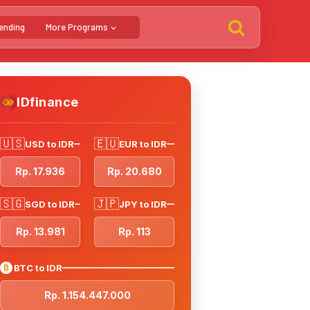
ending
More Programs
IDfinance
🇺🇸
🇪🇺
USD to IDR
EUR to IDR
Rp. 17.936
Rp. 20.680
🇸🇬
🇯🇵
SGD to IDR
JPY to IDR
Rp. 13.981
Rp. 113
₿
BTC to IDR
Rp. 1.154.447.000