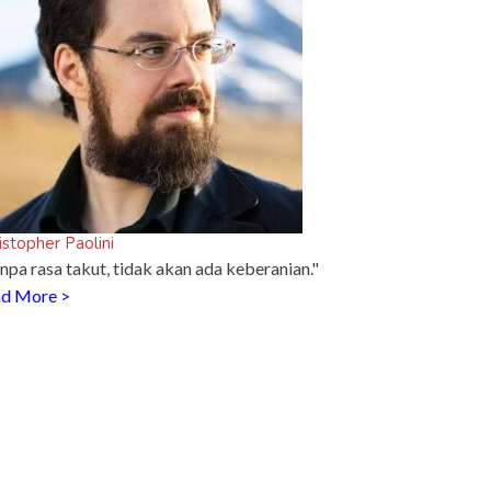
istopher Paolini
npa rasa takut, tidak akan ada keberanian."
d More >