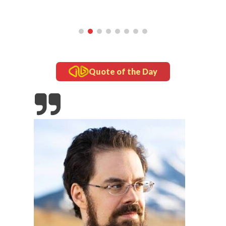
5 Fakta Unik Kerak Telor, Kuliner Legendaris Khas
Betawi
Quote of the Day