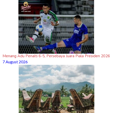
Menang Adu Penalti 6-5, Persebaya Juara Piala Presiden 2026
7 August 2026