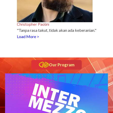
Christopher Paolini
"Tanpa rasa takut, tidak akan ada keberanian."
Load More >
Our Program