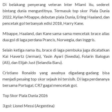
Di belakang penyerang veteran Inter Miami itu, sederet
bintang dunia menguntitnya. Termasuk top skor Piala Dunia
2022, Kylian Mbappe, debutan piala Dunia, Erling Haaland, dan
pencetak gol terbanyak edisi 2018, Harry Kane.
Mbappe, Haaland, dan Kane sama-sama mencetak brace alias
dua gol di laga perdana Prancis, Norwegia, dan Inggris.
Selain ketiga nama itu, brace di laga pembuka juga dicatatkan
Kai Havertz (Jerman), Yasin Ayari (Swedia), Folarin Balogun
(AS), dan Elijah Just (Selandia Baru).
Cristiano Ronaldo yang awalnya digadang-gadang bisa
menjadi pesaing top skor sejauh ini tersisih. Di laga perdananya
bersama Portugal, CR7 gagal mencetak gol.
Top Skor Piala Dunia 2026
3 gol: Lionel Messi (Argentina)