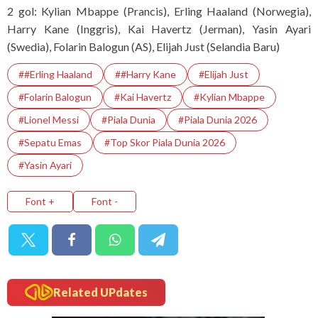
2 gol: Kylian Mbappe (Prancis), Erling Haaland (Norwegia),
Harry Kane (Inggris), Kai Havertz (Jerman), Yasin Ayari
(Swedia), Folarin Balogun (AS), Elijah Just (Selandia Baru)
##Erling Haaland
##Harry Kane
#Elijah Just
#Folarin Balogun
#Kai Havertz
#Kylian Mbappe
#Lionel Messi
#Piala Dunia
#Piala Dunia 2026
#Sepatu Emas
#Top Skor Piala Dunia 2026
#Yasin Ayari
Font +
Font -
Related UPdates