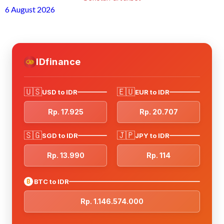
6 August 2026
IDfinance
🇺🇸
🇪🇺
USD to IDR
EUR to IDR
Rp. 17.925
Rp. 20.707
🇸🇬
🇯🇵
SGD to IDR
JPY to IDR
Rp. 13.990
Rp. 114
₿
BTC to IDR
Rp. 1.146.574.000