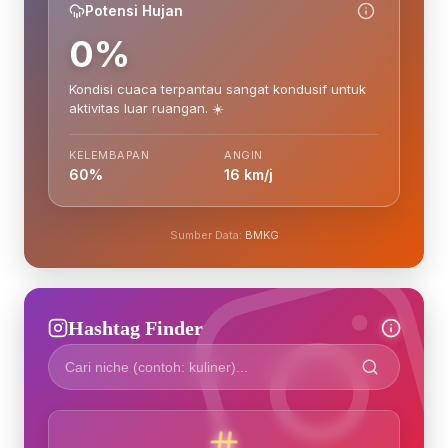
Potensi Hujan
0%
Kondisi cuaca terpantau sangat kondusif untuk
aktivitas luar ruangan. ☀️
KELEMBAPAN
ANGIN
60%
16 km/j
Sumber Data:
BMKG
Hashtag Finder