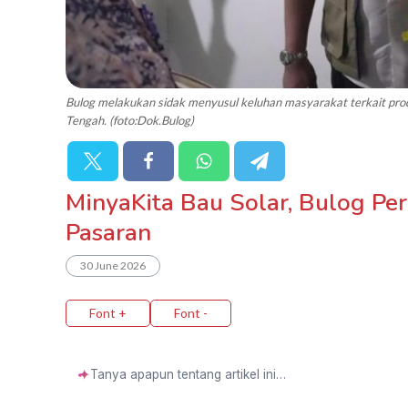
Bulog melakukan sidak menyusul keluhan masyarakat terkait prod
Tengah. (foto:Dok.Bulog)
MinyaKita Bau Solar, Bulog Per
Pasaran
30 June 2026
Font +
Font -
✦