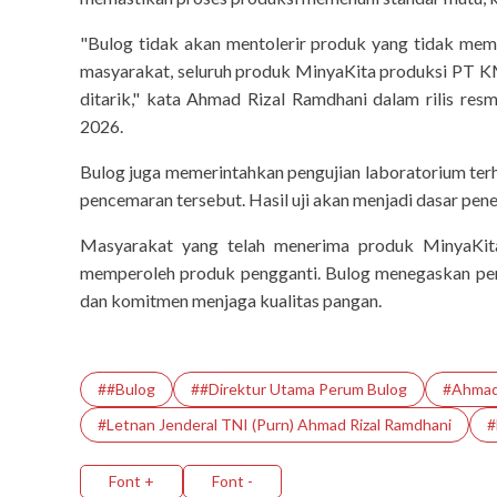
"Bulog tidak akan mentolerir produk yang tidak mem
masyarakat, seluruh produk MinyaKita produksi PT KM
ditarik," kata Ahmad Rizal Ramdhani dalam rilis resm
2026.
Bulog juga memerintahkan pengujian laboratorium t
pencemaran tersebut. Hasil uji akan menjadi dasar pene
Masyarakat yang telah menerima produk MinyaKit
memperoleh produk pengganti. Bulog menegaskan pen
dan komitmen menjaga kualitas pangan.
##Bulog
##Direktur Utama Perum Bulog
#Ahmad 
#Letnan Jenderal TNI (Purn) Ahmad Rizal Ramdhani
#
check-up
Font +
Font -
5 Sayuran yang Haru