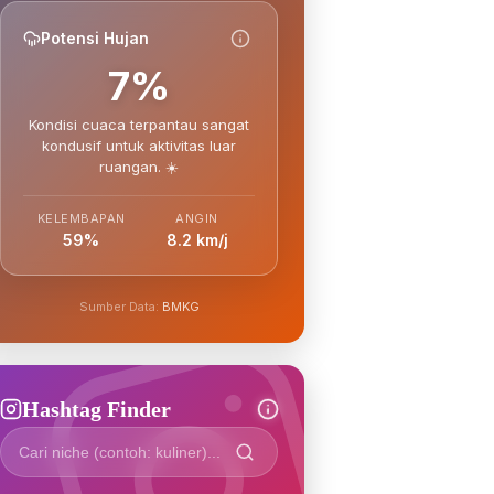
Potensi Hujan
7%
Kondisi cuaca terpantau sangat
kondusif untuk aktivitas luar
ruangan. ☀️
KELEMBAPAN
ANGIN
59%
8.2 km/j
Sumber Data:
BMKG
Hashtag Finder