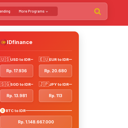
ending
More Programs
IDfinance
🇺🇸
🇪🇺
USD to IDR
EUR to IDR
Rp. 17.936
Rp. 20.680
🇸🇬
🇯🇵
SGD to IDR
JPY to IDR
Rp. 13.981
Rp. 113
₿
BTC to IDR
Rp. 1.148.667.000