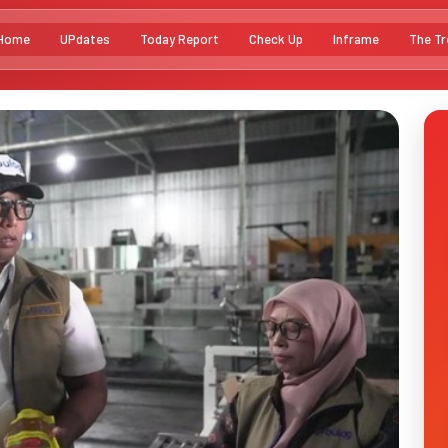
Home
UPdates
Today Report
Check Up
Inframe
The Tr