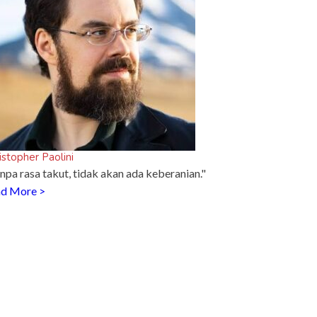
istopher Paolini
npa rasa takut, tidak akan ada keberanian."
d More >