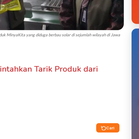
uk MinyaKita yang diduga berbau solar di sejumlah wilayah di Jawa
intahkan Tarik Produk dari
Cari