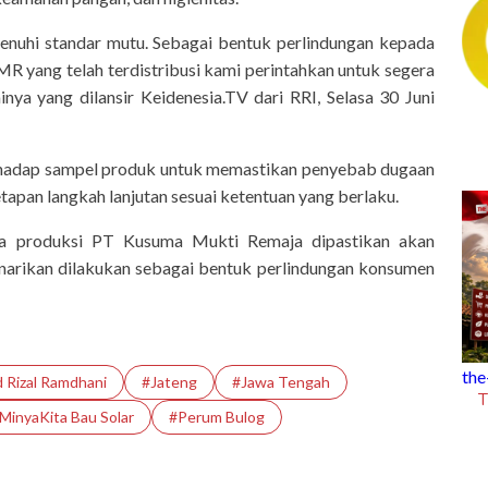
enuhi standar mutu. Sebagai bentuk perlindungan kepada
R yang telah terdistribusi kami perintahkan untuk segera
inya yang dilansir Keidenesia.TV dari RRI, Selasa 30 Juni
erhadap sampel produk untuk memastikan penyebab dugaan
tapan langkah lanjutan sesuai ketentuan yang berlaku.
a produksi PT Kusuma Mukti Remaja dipastikan akan
arikan dilakukan sebagai bentuk perlindungan konsumen
the-k-facts
t
Rizal Ramdhani
#Jateng
#Jawa Tengah
The K Facts Eps. 33: Koperasi Merah
MinyaKita Bau Solar
#Perum Bulog
Putih, Apa Kabarmu?
P
s Dihindari saat