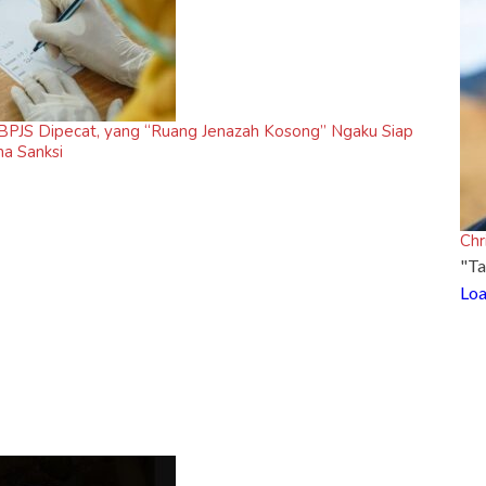
n BPJS Dipecat, yang “Ruang Jenazah Kosong” Ngaku Siap
ma Sanksi
Chr
"Ta
Loa