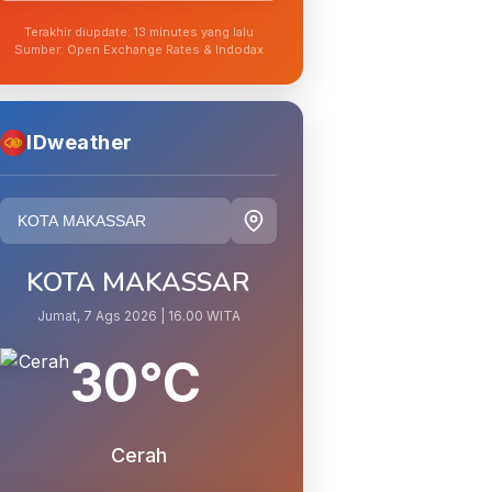
Terakhir diupdate: 13 minutes yang lalu
Sumber: Open Exchange Rates & Indodax
IDweather
KOTA MAKASSAR
Jumat, 7 Ags 2026 | 16.00 WITA
30°C
Cerah