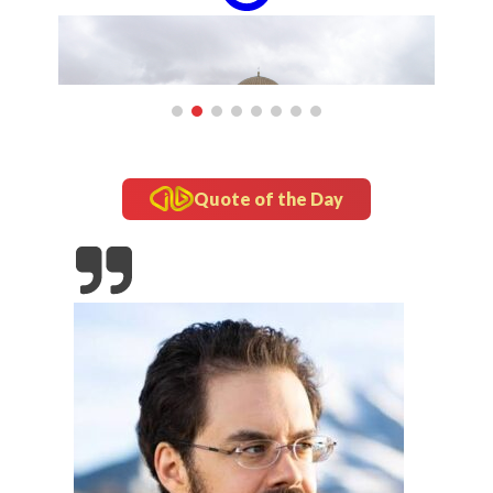
updates
“Om Telolet Om” Go Internasional Lewat Single
"Honk!" No Na
Quote of the Day
a yang