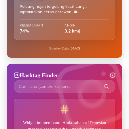
Peluang hujan tergolong kecil. Langit
diprakirakan cerah berawan. 🌥️
KELEMBAPAN
ANGIN
74%
3.2 km/j
Sumber Data:
BMKG
Hashtag Finder
Widget ini membantu Anda sahabat IDenesian
mencari hashtag terbaik untuk postingan