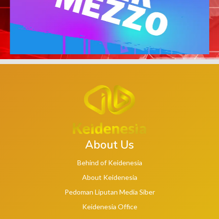
About Us
Behind of Keidenesia
About Keidenesia
Pedoman Liputan Media Siber
Keidenesia Office