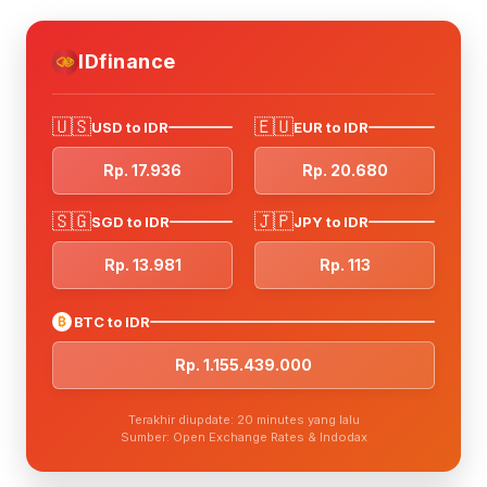
IDfinance
🇺🇸
🇪🇺
USD to IDR
EUR to IDR
Rp. 17.936
Rp. 20.680
🇸🇬
🇯🇵
SGD to IDR
JPY to IDR
Rp. 13.981
Rp. 113
₿
BTC to IDR
Rp. 1.155.439.000
Terakhir diupdate: 20 minutes yang lalu
Sumber: Open Exchange Rates & Indodax