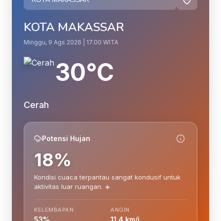
KOTA MAKASSAR
Minggu, 9 Ags 2026 | 17.00 WITA
30°C
Cerah
Potensi Hujan
18%
Kondisi cuaca terpantau sangat kondusif untuk
aktivitas luar ruangan. ☀️
KELEMBAPAN
ANGIN
53%
11.4 km/j