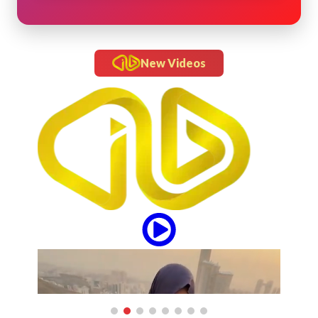
New Videos