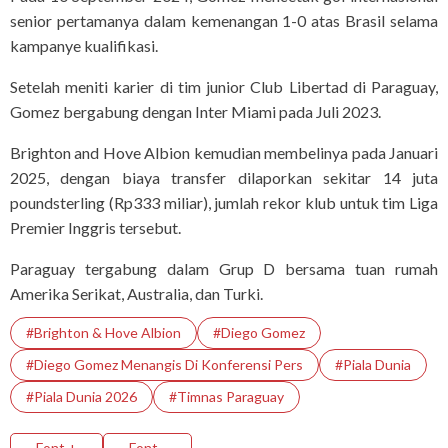
senior pertamanya dalam kemenangan 1-0 atas Brasil selama
kampanye kualifikasi.
Setelah meniti karier di tim junior Club Libertad di Paraguay,
Gomez bergabung dengan Inter Miami pada Juli 2023.
Brighton and Hove Albion kemudian membelinya pada Januari
2025, dengan biaya transfer dilaporkan sekitar 14 juta
poundsterling (Rp333 miliar), jumlah rekor klub untuk tim Liga
Premier Inggris tersebut.
Paraguay tergabung dalam Grup D bersama tuan rumah
Amerika Serikat, Australia, dan Turki.
#Brighton & Hove Albion
#Diego Gomez
#Diego Gomez Menangis Di Konferensi Pers
#Piala Dunia
#Piala Dunia 2026
#Timnas Paraguay
Font +
Font -