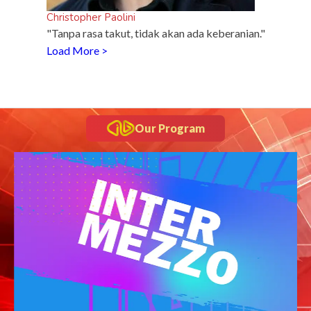
Christopher Paolini
"Tanpa rasa takut, tidak akan ada keberanian."
Load More >
Our Program