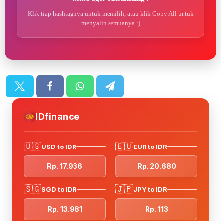
Klik tiap hashtagnya untuk memilih, atau klik Copy All untuk
menyalin semuanya :)
IDfinance
🇺🇸
🇪🇺
USD to IDR
EUR to IDR
Rp. 17.936
Rp. 20.680
🇸🇬
🇯🇵
SGD to IDR
JPY to IDR
Rp. 13.981
Rp. 113