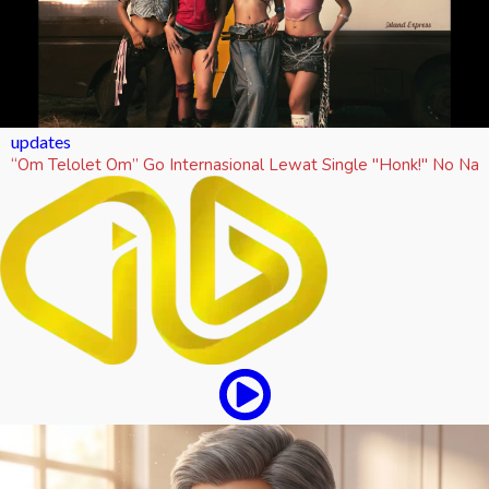
updates
“Om Telolet Om” Go Internasional Lewat Single "Honk!" No Na