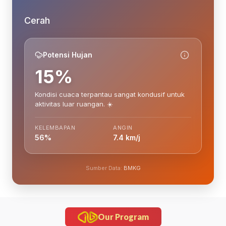
Cerah
Potensi Hujan
15%
Kondisi cuaca terpantau sangat kondusif untuk
aktivitas luar ruangan. ☀️
KELEMBAPAN
ANGIN
56%
7.4 km/j
Sumber Data:
BMKG
Our Program