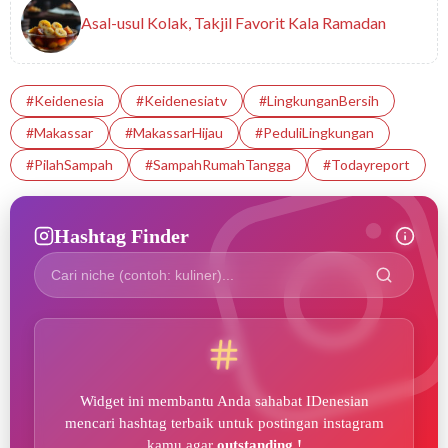
Asal-usul Kolak, Takjil Favorit Kala Ramadan
#Keidenesia
#Keidenesiatv
#LingkunganBersih
#makassar
#MakassarHijau
#PeduliLingkungan
#PilahSampah
#SampahRumahTangga
#Todayreport
Hashtag Finder
Widget ini membantu Anda sahabat IDenesian
mencari hashtag terbaik untuk postingan instagram
kamu agar
outstanding !