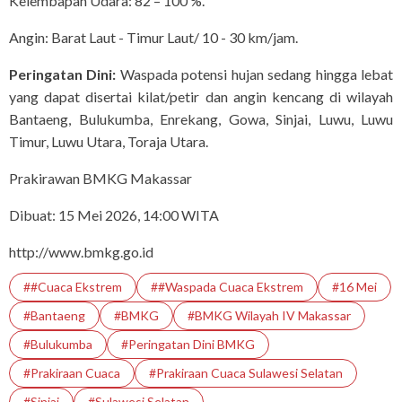
Kelembapan Udara: 82 – 100 %.
Angin: Barat Laut - Timur Laut/ 10 - 30 km/jam.
Peringatan Dini:
Waspada potensi hujan sedang hingga lebat
yang dapat disertai kilat/petir dan angin kencang di wilayah
Bantaeng, Bulukumba, Enrekang, Gowa, Sinjai, Luwu, Luwu
Timur, Luwu Utara, Toraja Utara.
Prakirawan BMKG Makassar
Dibuat: 15 Mei 2026, 14:00 WITA
http://www.bmkg.go.id
##Cuaca Ekstrem
##Waspada Cuaca Ekstrem
#16 Mei
#bantaeng
#BMKG
#BMKG Wilayah IV Makassar
#Bulukumba
#Peringatan Dini BMKG
#Prakiraan Cuaca
#prakiraan Cuaca Sulawesi Selatan
#Sinjai
#Sulawesi Selatan