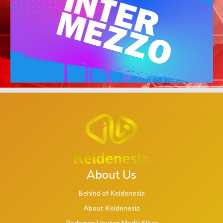
About Us
Behind of Keidenesia
About Keidenesia
Pedoman Liputan Media Siber