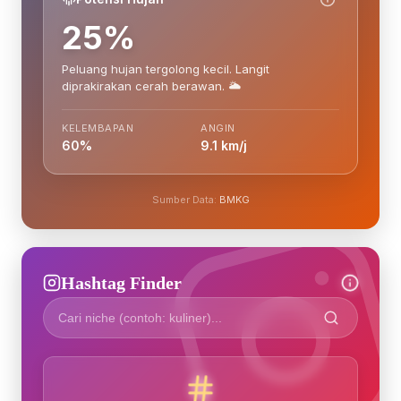
25%
Peluang hujan tergolong kecil. Langit
diprakirakan cerah berawan. 🌥️
KELEMBAPAN
ANGIN
60%
9.1 km/j
Sumber Data:
BMKG
Hashtag Finder