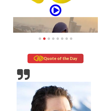
Quote of the Day
updates
Tampil Nyentrik di The Sounds Project, Naykilla
Curi Perhatian
Gado-Gado di