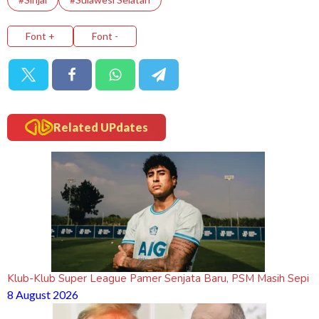
Font +
Font -
Related UPdates
Klub-Klub Super League Pamer Senjata Baru, PSM Masih Sepi
8 August 2026