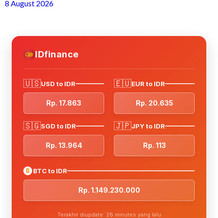
8 August 2026
IDfinance
🇺🇸
🇪🇺
USD to IDR
EUR to IDR
Rp. 17.863
Rp. 20.635
🇸🇬
🇯🇵
SGD to IDR
JPY to IDR
Rp. 13.964
Rp. 113
₿
BTC to IDR
Rp. 1.149.230.000
Terakhir diupdate: 28 minutes yang lalu