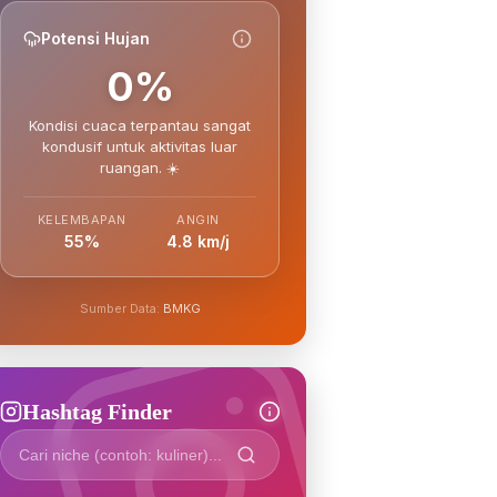
Potensi Hujan
0%
Kondisi cuaca terpantau sangat
kondusif untuk aktivitas luar
ruangan. ☀️
KELEMBAPAN
ANGIN
55%
4.8 km/j
Sumber Data:
BMKG
Hashtag Finder