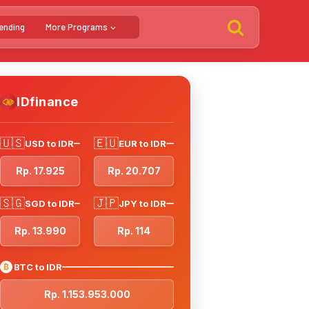
ending
More Programs
IDfinance
🇺🇸
🇪🇺
USD to IDR
EUR to IDR
Rp. 17.925
Rp. 20.707
🇸🇬
🇯🇵
SGD to IDR
JPY to IDR
Rp. 13.990
Rp. 114
₿
BTC to IDR
Rp. 1.153.953.000