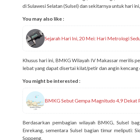
di Sulawesi Selatan (Sulsel) dan sekitarnya untuk hari in
You may also like :
Sejarah Hari Ini, 20 Mei: Hari Metrologi Sed
Khusus hari ini, BMKG Wilayah IV Makassar merilis pe
lebat yang dapat disertai kilat/petir dan angin kencang 
You might be interested :
BMKG Sebut Gempa Magnitudo 4,9 Dekat P
today-report
Menteri Lingkungan
Pembenahan TPA Tama
Berdasarkan pembagian wilayah BMKG, Sulsel bagia
Enrekang, sementara Sulsel bagian timur meliputi: Si
Soppeng.