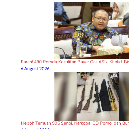
Parah! 490 Pemda Kesulitan Bayar Gaji ASN, Kholid: B
6 August 2026
Heboh Temuan 995 Senpi, Narkoba, CD Porno, dan Bunke