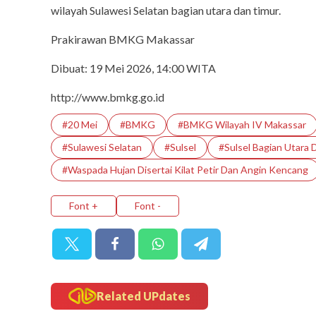
wilayah Sulawesi Selatan bagian utara dan timur.
Prakirawan BMKG Makassar
Dibuat: 19 Mei 2026, 14:00 WITA
http://www.bmkg.go.id
#20 Mei
#BMKG
#BMKG Wilayah IV Makassar
#Sulawesi Selatan
#Sulsel
#Sulsel Bagian Utara 
#Waspada Hujan Disertai Kilat Petir Dan Angin Kencang
Font +
Font -
Related UPdates