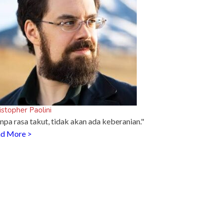
istopher Paolini
npa rasa takut, tidak akan ada keberanian."
d More >