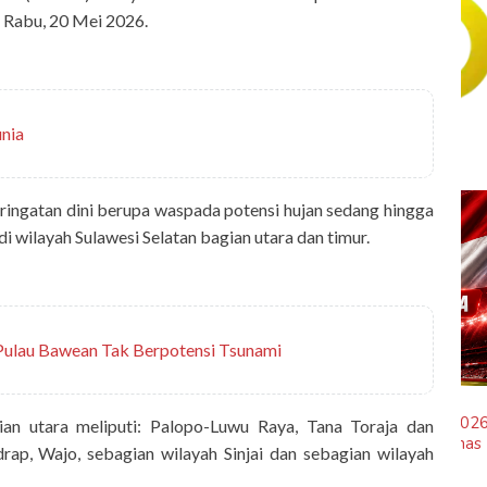
i, Rabu, 20 Mei 2026.
unia
ringatan dini berupa waspada potensi hujan sedang hingga
di wilayah Sulawesi Selatan bagian utara dan timur.
ulau Bawean Tak Berpotensi Tsunami
 Hidup Puji
sportsholic
ngapa Makassar
Jadwal Siaran Langsung Piala AFF 2026:
n utara meliputi: Palopo-Luwu Raya, Tana Toraja dan
Laga Hidup Mati Singapura Vs Timnas
drap, Wajo, sebagian wilayah Sinjai dan sebagian wilayah
Indonesia