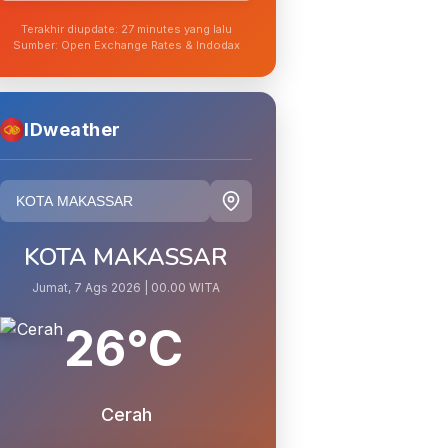
Terakhir diupdate: 27 minutes yang lalu
Sumber: Open Exchange Rates & Indodax
IDweather
KOTA MAKASSAR
Jumat, 7 Ags 2026 | 00.00 WITA
26°C
Cerah