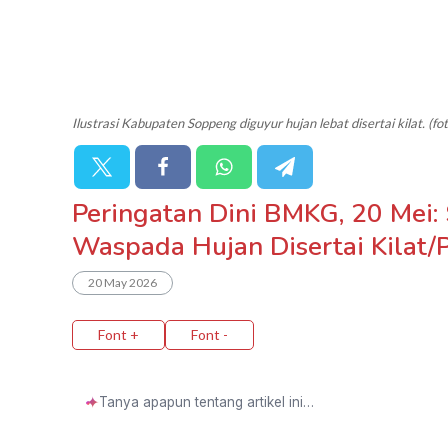
Ilustrasi Kabupaten Soppeng diguyur hujan lebat disertai kilat. (fo
Peringatan Dini BMKG, 20 Mei:
Waspada Hujan Disertai Kilat/
20 May 2026
Font +
Font -
✦