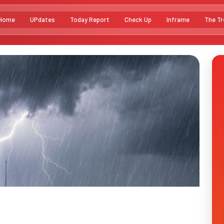
Home
UPdates
Today Report
Check Up
Inframe
The Tr