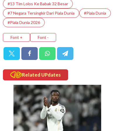
#13 Tim Lolos Ke Babak 32 Besar
#7 Negara Tersingkir Dari Piala Dunia
#Piala Dunia
#Piala Dunia 2026
Font +
Font -
Related UPdates