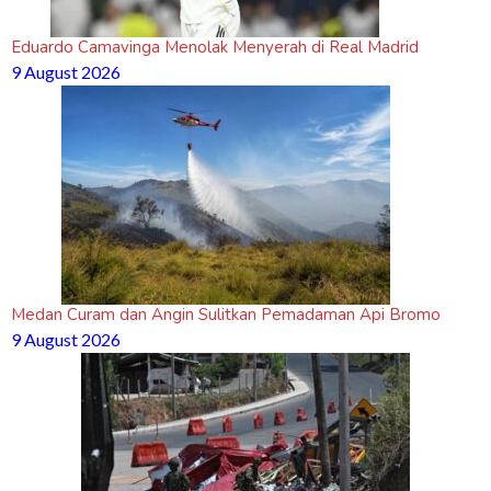
Eduardo Camavinga Menolak Menyerah di Real Madrid
9 August 2026
Medan Curam dan Angin Sulitkan Pemadaman Api Bromo
9 August 2026