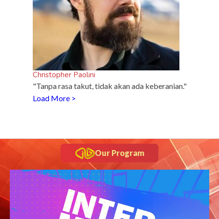
Christopher Paolini
"Tanpa rasa takut, tidak akan ada keberanian."
Load More >
Our Program