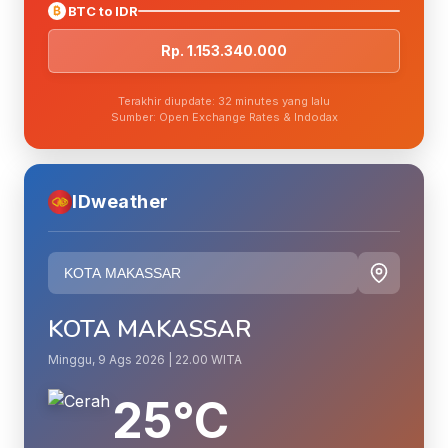
₿
BTC to IDR
Rp. 1.153.340.000
Terakhir diupdate: 32 minutes yang lalu
Sumber: Open Exchange Rates & Indodax
IDweather
KOTA MAKASSAR
Minggu, 9 Ags 2026 | 22.00 WITA
25°C