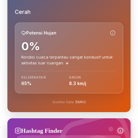
Cerah
Potensi Hujan
0%
Kondisi cuaca terpantau sangat kondusif untuk
aktivitas luar ruangan. ☀️
KELEMBAPAN
ANGIN
65%
8.3 km/j
Sumber Data:
BMKG
Hashtag Finder