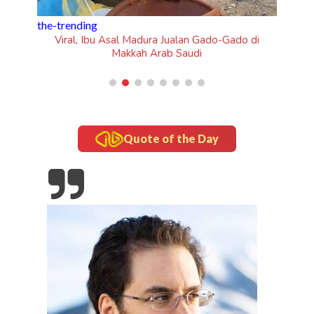
g
bu Asal Madura Jualan Gado-Gado di
Makkah Arab Saudi
Quote of the Day