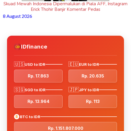
Skuad Mewah Indonesia Dipermalukan di Piala AFF, Instagram
Erick Thohir Banjir Komentar Pedas
8 August 2026
IDfinance
🇺🇸
🇪🇺
USD to IDR
EUR to IDR
Rp. 17.863
Rp. 20.635
🇸🇬
🇯🇵
SGD to IDR
JPY to IDR
Rp. 13.964
Rp. 113
₿
BTC to IDR
Rp. 1.151.807.000