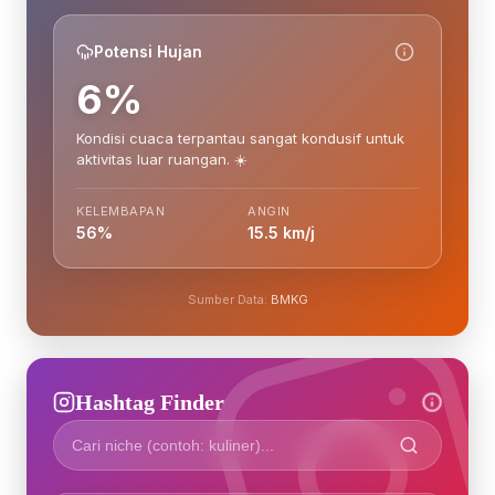
Potensi Hujan
6%
Kondisi cuaca terpantau sangat kondusif untuk
aktivitas luar ruangan. ☀️
KELEMBAPAN
ANGIN
56%
15.5 km/j
Sumber Data:
BMKG
Hashtag Finder