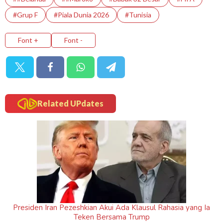
#Grup F
#Piala Dunia 2026
#Tunisia
Font +
Font -
Related UPdates
Presiden Iran Pezeshkian Akui Ada Klausul Rahasia yang Ia
Teken Bersama Trump