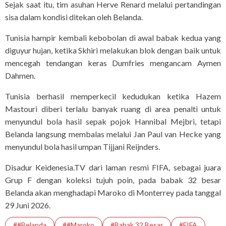
Sejak saat itu, tim asuhan Herve Renard melalui pertandingan
sisa dalam kondisi ditekan oleh Belanda.
Tunisia hampir kembali kebobolan di awal babak kedua yang
diguyur hujan, ketika Skhiri melakukan blok dengan baik untuk
mencegah tendangan keras Dumfries mengancam Aymen
Dahmen.
Tunisia berhasil memperkecil kedudukan ketika Hazem
Mastouri diberi terlalu banyak ruang di area penalti untuk
menyundul bola hasil sepak pojok Hannibal Mejbri, tetapi
Belanda langsung membalas melalui Jan Paul van Hecke yang
menyundul bola hasil umpan Tijjani Reijnders.
Disadur Keidenesia.TV dari laman resmi FIFA, sebagai juara
Grup F dengan koleksi tujuh poin, pada babak 32 besar
Belanda akan menghadapi Maroko di Monterrey pada tanggal
29 Juni 2026.
##Belanda
##Maroko
#babak 32 Besar
#FIFA