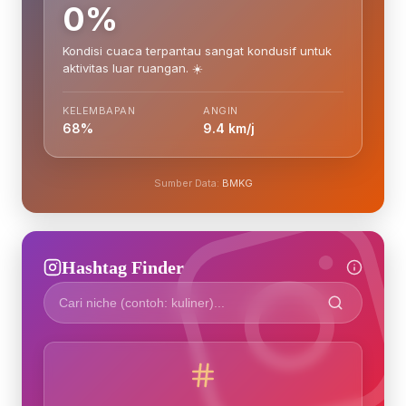
0%
Kondisi cuaca terpantau sangat kondusif untuk
aktivitas luar ruangan. ☀️
KELEMBAPAN
ANGIN
68%
9.4 km/j
Sumber Data:
BMKG
Hashtag Finder