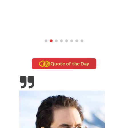
inframe
5 Fakta Unik Kerak Telor, Kuliner Legendaris Khas
Betawi
Quote of the Day