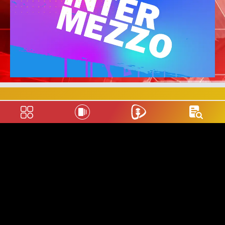
About Us
Behind of Keidenesia
About Keidenesia
Pedoman Liputan Media Siber