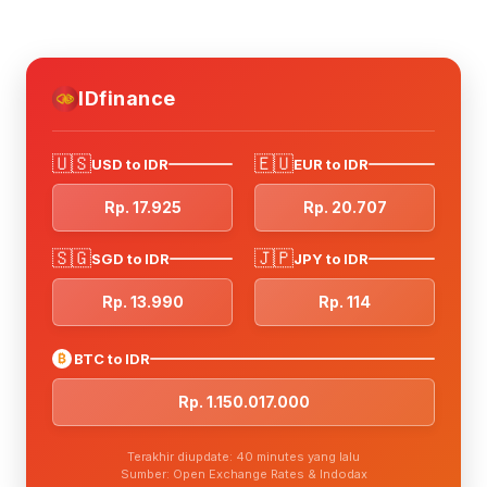
IDfinance
🇺🇸
🇪🇺
USD to IDR
EUR to IDR
Rp. 17.925
Rp. 20.707
🇸🇬
🇯🇵
SGD to IDR
JPY to IDR
Rp. 13.990
Rp. 114
₿
BTC to IDR
Rp. 1.150.017.000
Terakhir diupdate: 40 minutes yang lalu
Sumber: Open Exchange Rates & Indodax