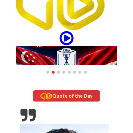
Quote of the Day
6: Laga
nesia