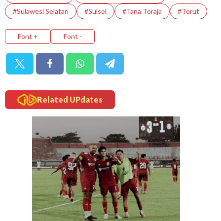
#Sulawesi Selatan
#Sulsel
#tana Toraja
#Torut
Font +
Font -
Related UPdates