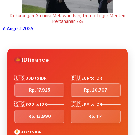
Kekurangan Amunisi Melawan Iran, Trump Tegur Menteri
Pertahanan AS
6 August 2026
IDfinance
🇺🇸
🇪🇺
USD to IDR
EUR to IDR
Rp. 17.925
Rp. 20.707
🇸🇬
🇯🇵
SGD to IDR
JPY to IDR
Rp. 13.990
Rp. 114
₿
BTC to IDR