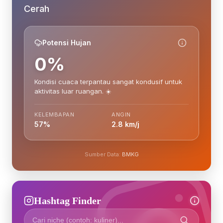
Cerah
Potensi Hujan
0%
Kondisi cuaca terpantau sangat kondusif untuk
aktivitas luar ruangan. ☀️
KELEMBAPAN
ANGIN
57%
2.8 km/j
Sumber Data:
BMKG
Hashtag Finder