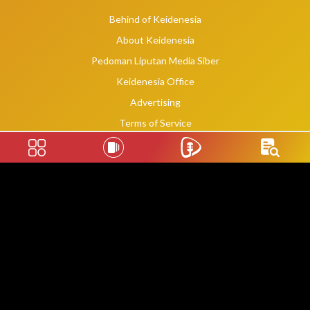
Behind of Keidenesia
About Keidenesia
Pedoman Liputan Media Siber
Keidenesia Office
Advertising
Terms of Service
Privacy Policy
Social Links
2020 -
2026
©
keidenesia.tv
WebDev By Makassar Website