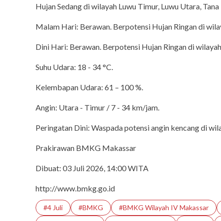
Hujan Sedang di wilayah Luwu Timur, Luwu Utara, Tana 
Malam Hari: Berawan. Berpotensi Hujan Ringan di wila
Dini Hari: Berawan. Berpotensi Hujan Ringan di wilaya
Suhu Udara: 18 - 34 °C.
Kelembapan Udara: 61 – 100 %.
Angin: Utara - Timur / 7 - 34 km/jam.
Peringatan Dini: Waspada potensi angin kencang di wila
Prakirawan BMKG Makassar
Dibuat: 03 Juli 2026, 14:00 WITA
http://www.bmkg.go.id
intermezzo
Mengenal Masjid Agu
#4 Juli
#BMKG
#BMKG Wilayah IV Makassar
Tunisia yang Berusi