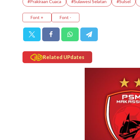
#Prakiraan Cuaca
#Sulawesi Selatan
#Sulsel
Font +
Font -
Related UPdates