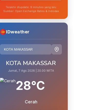
Terakhir diupdate: 9 minutes yang lalu
Sumber: Open Exchange Rates & Indodax
IDweather
KOTA MAKASSAR
Jumat, 7 Ags 2026 | 20.00 WITA
28°C
Cerah