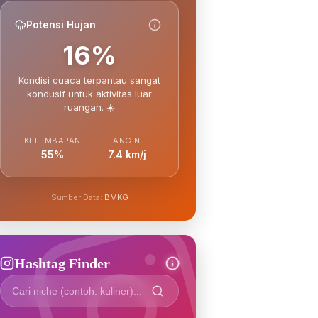
Potensi Hujan
16%
Kondisi cuaca terpantau sangat
kondusif untuk aktivitas luar
ruangan. ☀️
KELEMBAPAN
ANGIN
55%
7.4 km/j
Sumber Data:
BMKG
Hashtag Finder