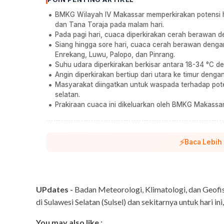
BMKG Wilayah IV Makassar memperkirakan potensi hu
dan Tana Toraja pada malam hari.
Pada pagi hari, cuaca diperkirakan cerah berawan de
Siang hingga sore hari, cuaca cerah berawan dengan
Enrekang, Luwu, Palopo, dan Pinrang.
Suhu udara diperkirakan berkisar antara 18-34 °C 
Angin diperkirakan bertiup dari utara ke timur deng
Masyarakat diingatkan untuk waspada terhadap pote
selatan.
Prakiraan cuaca ini dikeluarkan oleh BMKG Makassar
⚡
Baca Lebih
UPdates -
Badan Meteorologi, Klimatologi, dan Geofi
di Sulawesi Selatan (Sulsel) dan sekitarnya untuk hari ini,
You may also like :