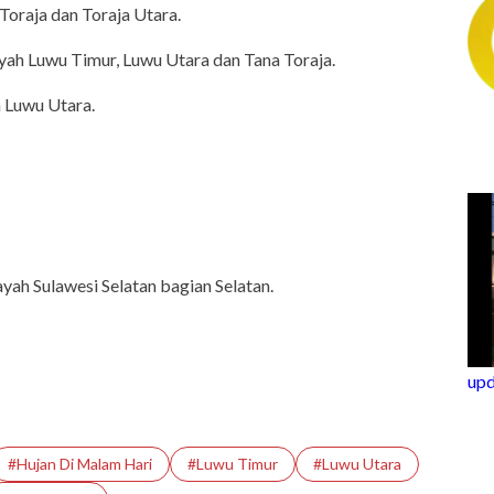
Toraja dan Toraja Utara.
yah Luwu Timur, Luwu Utara dan Tana Toraja.
h Luwu Utara.
yah Sulawesi Selatan bagian Selatan.
updates
“Om Telolet Om” Go Internasional
Lewat Single "Honk!" No Na
ch
ng Kairouan di
#Hujan Di Malam Hari
#Luwu Timur
#Luwu Utara
a 1.300 Tahun