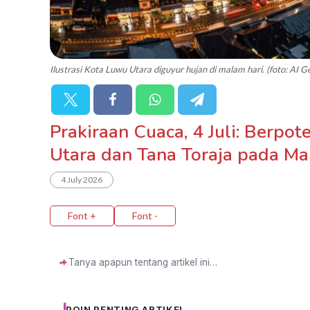
Ilustrasi Kota Luwu Utara diguyur hujan di malam hari. (foto: AI 
Prakiraan Cuaca, 4 Juli: Berpo
Utara dan Tana Toraja pada Ma
4 July 2026
Font +
Font -
✦
POIN PENTING ARTIKEL