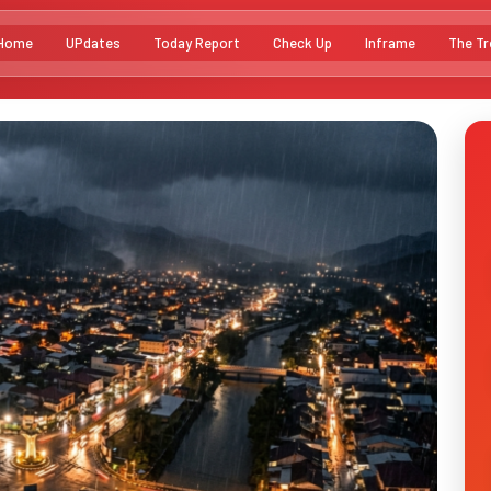
Home
UPdates
Today Report
Check Up
Inframe
The Tr