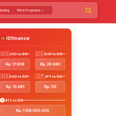
ending
More Programs
IDfinance
🇺🇸
🇪🇺
USD to IDR
EUR to IDR
Rp. 17.936
Rp. 20.680
🇸🇬
🇯🇵
SGD to IDR
JPY to IDR
Rp. 13.981
Rp. 113
₿
BTC to IDR
Rp. 1.158.000.000