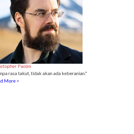
istopher Paolini
npa rasa takut, tidak akan ada keberanian."
d More >