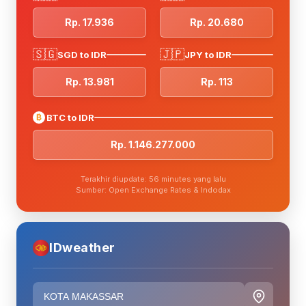
Rp. 17.936
Rp. 20.680
🇸🇬
🇯🇵
SGD to IDR
JPY to IDR
Rp. 13.981
Rp. 113
₿
BTC to IDR
Rp. 1.146.277.000
Terakhir diupdate: 56 minutes yang lalu
Sumber: Open Exchange Rates & Indodax
IDweather