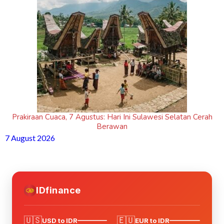
Prakiraan Cuaca, 7 Agustus: Hari Ini Sulawesi Selatan Cerah
Berawan
7 August 2026
IDfinance
🇺🇸
🇪🇺
USD to IDR
EUR to IDR