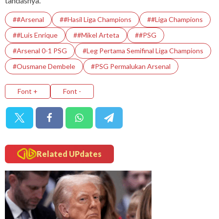
tandasnya.
##Arsenal
##Hasil Liga Champions
##Liga Champions
##Luis Enrique
##Mikel Arteta
##PSG
#Arsenal 0-1 PSG
#Leg Pertama Semifinal Liga Champions
#Ousmane Dembele
#PSG Permalukan Arsenal
Font +
Font -
Related UPdates