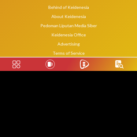
Behind of Keidenesia
About Keidenesia
Pedoman Liputan Media Siber
Keidenesia Office
Advertising
Terms of Service
Privacy Policy
Social Links
2020 -
2026
©
keidenesia.tv
WebDev By Makassar Website