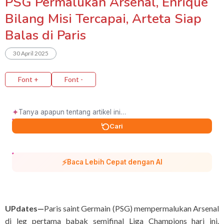
PSG Permalukan Arsenal, Enrique
Bilang Misi Tercapai, Arteta Siap
Balas di Paris
30 April 2025
Font +
Font -
✦
Cari
⚡
Baca Lebih Cepat dengan AI
UPdates—
Paris saint Germain (PSG) mempermalukan Arsenal
di leg pertama babak semifinal Liga Champions hari ini.