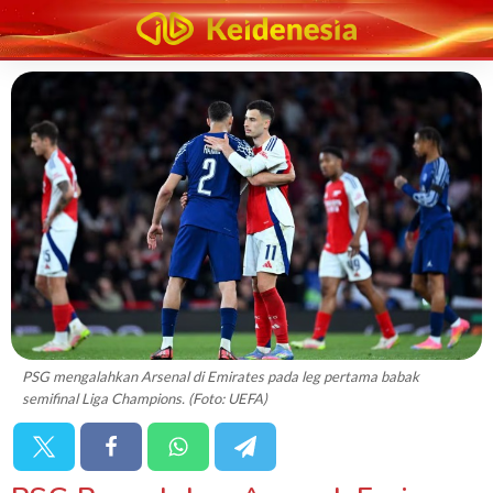
PSG mengalahkan Arsenal di Emirates pada leg pertama babak
semifinal Liga Champions. (Foto: UEFA)