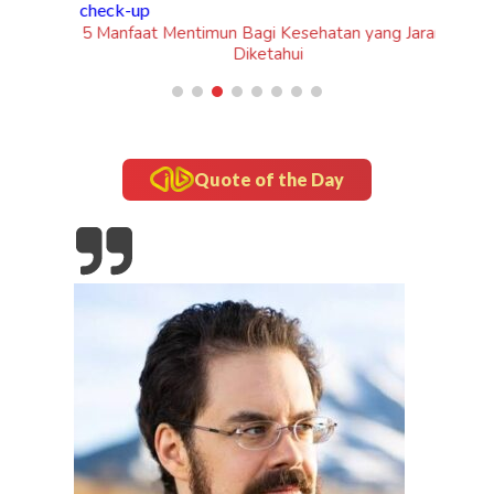
check-up
5 Manfaat Mentimun Bagi Kesehatan yang Jarang
Diketahui
Quote of the Day