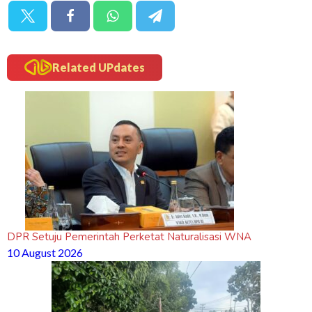
Related UPdates
DPR Setuju Pemerintah Perketat Naturalisasi WNA
10 August 2026