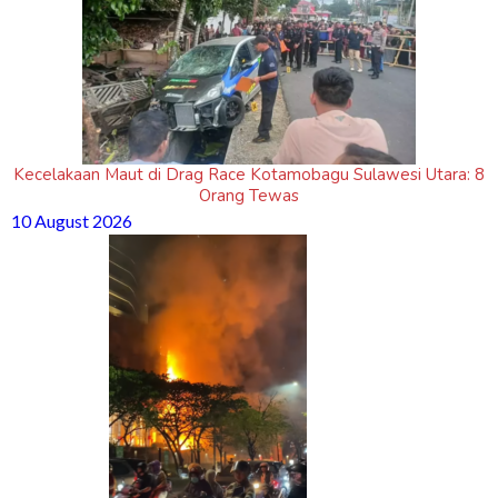
Kecelakaan Maut di Drag Race Kotamobagu Sulawesi Utara: 8
Orang Tewas
10 August 2026