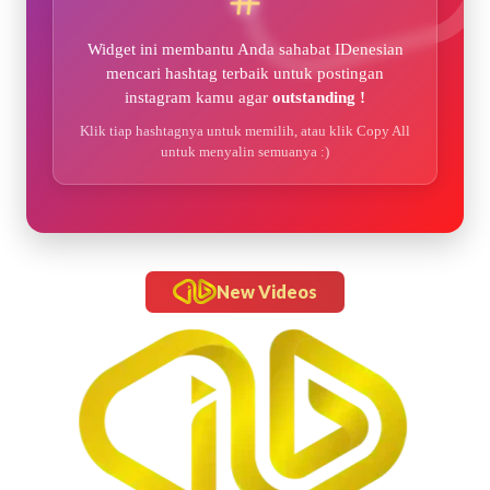
Widget ini membantu Anda sahabat IDenesian
mencari hashtag terbaik untuk postingan
instagram kamu agar
outstanding !
Klik tiap hashtagnya untuk memilih, atau klik Copy All
untuk menyalin semuanya :)
New Videos