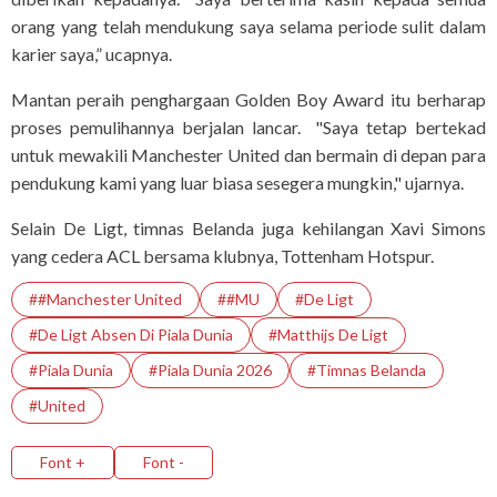
orang yang telah mendukung saya selama periode sulit dalam
karier saya,” ucapnya.
Mantan peraih penghargaan Golden Boy Award itu berharap
proses pemulihannya berjalan lancar. "Saya tetap bertekad
untuk mewakili Manchester United dan bermain di depan para
pendukung kami yang luar biasa sesegera mungkin," ujarnya.
Selain De Ligt, timnas Belanda juga kehilangan Xavi Simons
yang cedera ACL bersama klubnya, Tottenham Hotspur.
##Manchester United
##MU
#De Ligt
#De Ligt Absen Di Piala Dunia
#Matthijs De Ligt
#Piala Dunia
#Piala Dunia 2026
#Timnas Belanda
#United
Font +
Font -