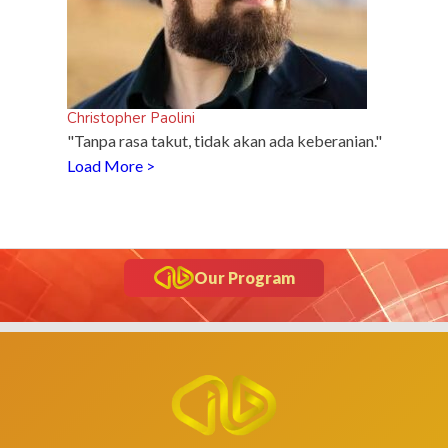
Christopher Paolini
"Tanpa rasa takut, tidak akan ada keberanian."
Load More >
Our Program