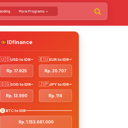
ending
More Programs
IDfinance
🇺🇸
🇪🇺
USD to IDR
EUR to IDR
Rp. 17.925
Rp. 20.707
🇸🇬
🇯🇵
SGD to IDR
JPY to IDR
Rp. 13.990
Rp. 114
₿
BTC to IDR
Rp. 1.153.661.000