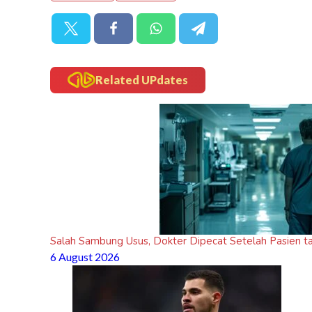
Related UPdates
Salah Sambung Usus, Dokter Dipecat Setelah Pasien ta
6 August 2026