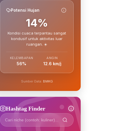
Potensi Hujan
14%
Kondisi cuaca terpantau sangat
kondusif untuk aktivitas luar
ruangan. ☀️
KELEMBAPAN
ANGIN
56%
12.6 km/j
Sumber Data:
BMKG
Hashtag Finder