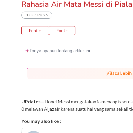
Rahasia Air Mata Messi di Pial
17 June 2026
Font +
Font -
✦
⚡
Baca Lebih
UPdates—
Lionel Messi mengatakan ia menangis sete
0 melawan Aljazair karena suatu hal yang sama sekali 
You may also like :