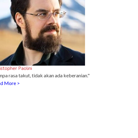
istopher Paolini
npa rasa takut, tidak akan ada keberanian."
d More >