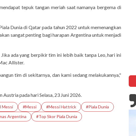
n mendapat tepuk tangan meriah saat namanya bergema di
 Piala Dunia di Qatar pada tahun 2022 untuk memenangkan
ame
ia akan sangat penting bagi harapan Argentina untuk menjadi
5 Fakta Unik Kerak Telor, Kuliner
Legendaris Khas Betawi
a ada yang berpikir tim ini lebih baik tanpa Leo, hari ini
ac Allister.
angun tim di sekitarnya, dan kami sedang melakukannya,"
Austria pada hari Selasa, 23 Juni 2026.
l Messi
#messi
#Messi Hattrick
#Piala Dunia
nas Argentina
#Top Skor Piala Dunia