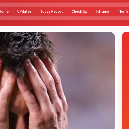
Home
UPdates
Today Report
Check Up
Inframe
The Tr