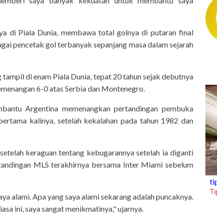
 memberi saya banyak kekuatan untuk membantu saya
a di Piala Dunia, membawa total golnya di putaran final
agai pencetak gol terbanyak sepanjang masa dalam sejarah
tampil di enam Piala Dunia, tepat 20 tahun sejak debutnya
kemenangan 6-0 atas Serbia dan Montenegro.
membantu Argentina memenangkan pertandingan pembuka
 pertama kalinya, setelah kekalahan pada tahun 1982 dan
setelah keraguan tentang kebugarannya setelah ia diganti
ertandingan MLS terakhirnya bersama Inter Miami sebelum
tipstrick
Tips Trick Today, Rabu 5 
aya alami. Apa yang saya alami sekarang adalah puncaknya.
asa ini, saya sangat menikmatinya," ujarnya.