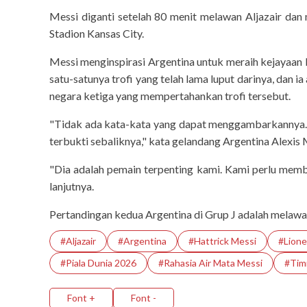
Messi diganti setelah 80 menit melawan Aljazair da
Stadion Kansas City.
Messi menginspirasi Argentina untuk meraih kejayaan
infr
satu-satunya trofi yang telah lama luput darinya, dan 
negara ketiga yang mempertahankan trofi tersebut.
"Tidak ada kata-kata yang dapat menggambarkannya. Jik
terbukti sebaliknya," kata gelandang Argentina Alexis M
"Dia adalah pemain terpenting kami. Kami perlu memb
lanjutnya.
Pertandingan kedua Argentina di Grup J adalah melawan 
#Aljazair
#Argentina
#Hattrick Messi
#Lione
#Piala Dunia 2026
#Rahasia Air Mata Messi
#Tim
Font +
Font -