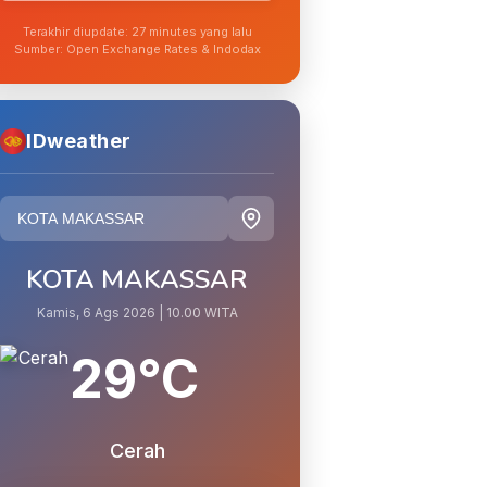
Terakhir diupdate: 27 minutes yang lalu
Sumber: Open Exchange Rates & Indodax
IDweather
KOTA MAKASSAR
Kamis, 6 Ags 2026 | 10.00 WITA
29°C
Cerah