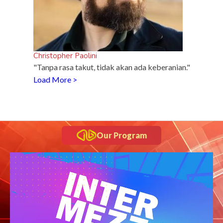
Christopher Paolini
"Tanpa rasa takut, tidak akan ada keberanian."
Load More >
Our Program