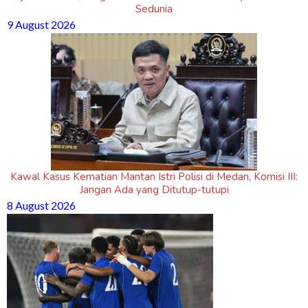
Sedunia
9 August 2026
Kawal Kasus Kematian Mantan Istri Polisi di Medan, Komisi III:
Jangan Ada yang Ditutup-tutupi
8 August 2026