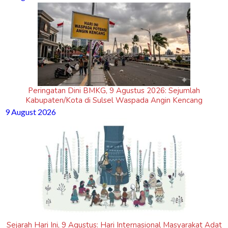
Peringatan Dini BMKG, 9 Agustus 2026: Sejumlah
Kabupaten/Kota di Sulsel Waspada Angin Kencang
9 August 2026
Sejarah Hari Ini, 9 Agustus: Hari Internasional Masyarakat Adat