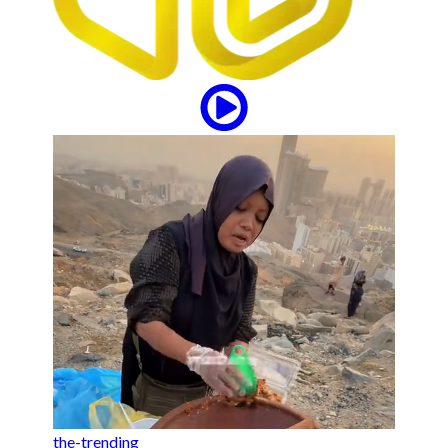
updates
Tampil Nyentrik di The Sounds Project, Naykilla
Curi Perhatian
sport
R