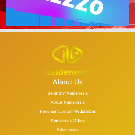
About Us
Behind of Keidenesia
About Keidenesia
Pedoman Liputan Media Siber
Keidenesia Office
Advertising