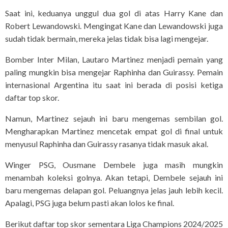
Saat ini, keduanya unggul dua gol di atas Harry Kane dan
Robert Lewandowski. Mengingat Kane dan Lewandowski juga
sudah tidak bermain, mereka jelas tidak bisa lagi mengejar.
Bomber Inter Milan, Lautaro Martinez menjadi pemain yang
paling mungkin bisa mengejar Raphinha dan Guirassy. Pemain
internasional Argentina itu saat ini berada di posisi ketiga
daftar top skor.
Namun, Martinez sejauh ini baru mengemas sembilan gol.
Mengharapkan Martinez mencetak empat gol di final untuk
menyusul Raphinha dan Guirassy rasanya tidak masuk akal.
Winger PSG, Ousmane Dembele juga masih mungkin
menambah koleksi golnya. Akan tetapi, Dembele sejauh ini
baru mengemas delapan gol. Peluangnya jelas jauh lebih kecil.
Apalagi, PSG juga belum pasti akan lolos ke final.
Berikut daftar top skor sementara Liga Champions 2024/2025