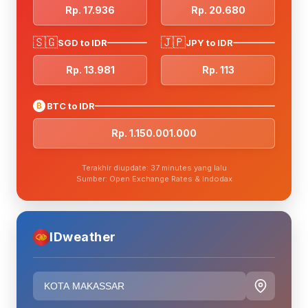
Rp. 17.936
Rp. 20.680
🇸🇬
🇯🇵
SGD to IDR
JPY to IDR
Rp. 13.981
Rp. 113
₿
BTC to IDR
Rp. 1.150.001.000
Terakhir diupdate: 37 minutes yang lalu
Sumber: Open Exchange Rates & Indodax
IDweather