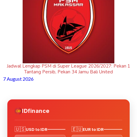
Jadwal Lengkap PSM di Super League 2026/2027: Pekan 1
Tantang Persib, Pekan 34 Jamu Bali United
7 August 2026
IDfinance
🇺🇸
🇪🇺
USD to IDR
EUR to IDR