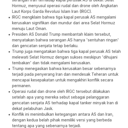
serangan Iran terhadap kapal perusak AS di dekat Selat
Hormuz, menyusul operasi rudal dan drone oleh Angkatan
Laut Korps Garda Revolusi Islam Iran (IRGC).
IRGC mengklaim bahwa tiga kapal perusak AS mengalami
kerusakan signifikan dan mundur dari area Selat Hormuz
menuju Laut Oman.
Presiden AS Donald Trump membantah klaim tersebut,
menyatakan bahwa serangan AS hanya 'sentuhan ringan'
dan gencatan senjata tetap berlaku.
Trump juga mengatakan bahwa tiga kapal perusak AS telah
melewati Selat Hormuz dengan sukses meskipun 'dihujani
tembakan' dan tidak mengalami kerusakan.
Trump menegaskan bahwa kerusakan besar sebenarnya
terjadi pada penyerang Iran dan mendesak Teheran untuk
mencapai kesepakatan untuk mengakhiri konflik secara
permanen.
Operasi rudal dan drone oleh IRGC tersebut dilakukan
setelah apa yang mereka sebut sebagai pelanggaran
gencatan senjata AS terhadap kapal tanker minyak Iran di
dekat pelabuhan Jask.
Konflik ini menimbulkan ketegangan antara AS dan Iran,
dengan kedua belah pihak memiliki versi yang berbeda
tentang apa yang sebenarnya terjadi.