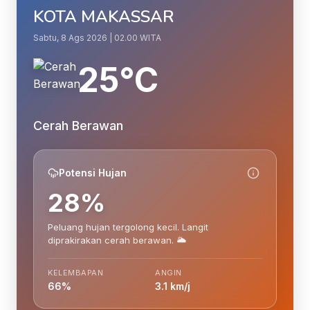
KOTA MAKASSAR
Sabtu, 8 Ags 2026 | 02.00 WITA
25°C
Cerah Berawan
Potensi Hujan
28%
Peluang hujan tergolong kecil. Langit
diprakirakan cerah berawan. 🌥️
KELEMBAPAN
ANGIN
66%
3.1 km/j