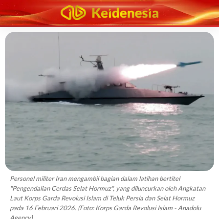
Personel militer Iran mengambil bagian dalam latihan bertitel
"Pengendalian Cerdas Selat Hormuz", yang diluncurkan oleh Angkatan
Laut Korps Garda Revolusi Islam di Teluk Persia dan Selat Hormuz
pada 16 Februari 2026. (Foto: Korps Garda Revolusi Islam - Anadolu
Agency)