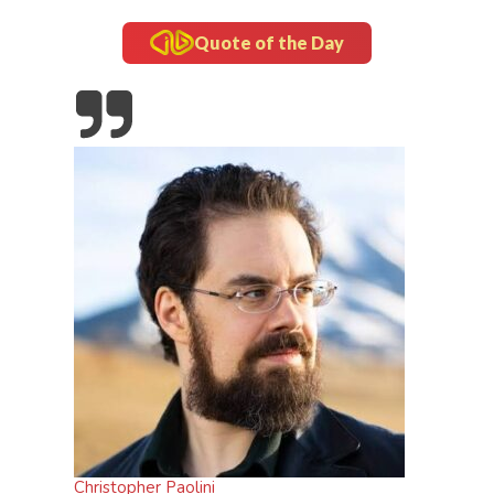
Quote of the Day
 yang
c
5
Christopher Paolini