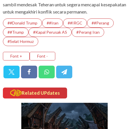
sambil mendesak Teheran untuk segera mencapai kesepakatan
untuk mengakhiri konflik secara permanen.
##Donald Trump
##Iran
##IRGC
##Perang
##Trump
#Kapal Perusak AS
#Perang Iran
#Selat Hormuz
Font +
Font -
Related UPdates