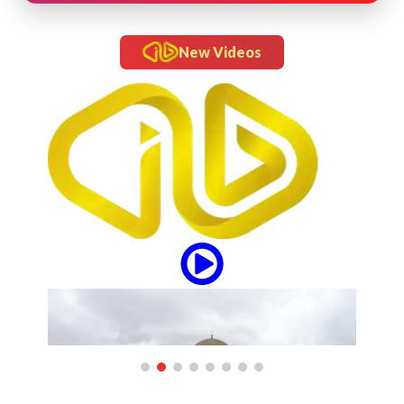
New Videos
updates
“Om Telolet Om” Go Internasional Lewat Single
"Honk!" No Na